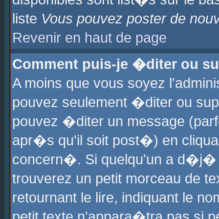
liste
Vous pouvez poster de nouve
Revenir en haut de page
Comment puis-je �diter ou s
A moins que vous soyez l'admini
pouvez seulement �diter ou sup
pouvez �diter un message (parf
apr�s qu'il soit post�) en cliqu
concern�. Si quelqu'un a d�j�
trouverez un petit morceau de t
retournant le lire, indiquant le 
petit texte n'appara�tra pas si 