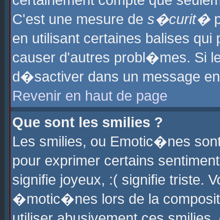
certainement compte que seuleme
C'est une mesure de
s�curit�
p
en utilisant certaines balises qu
causer d'autres probl�mes. Si l
d�sactiver dans un message en p
Revenir en haut de page
Que sont les smilies ?
Les smilies, ou Emotic�nes sont 
pour exprimer certains sentiments
signifie joyeux, :( signifie triste
�motic�nes lors de la composit
utiliser abusivement ces smilies,