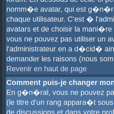
nomm�e avatar, qui est g�n�ra
chaque utilisateur. C'est � l'admi
avatars et de choisir la mani�re 
vous ne pouvez pas utiliser un av
l'administrateur en a d�cid� ain
demander les raisons (nous somm
Revenir en haut de page
Comment puis-je changer mon
En g�n�ral, vous ne pouvez pas 
(le titre d'un rang appara�t sous
de discussions et dans votre prof