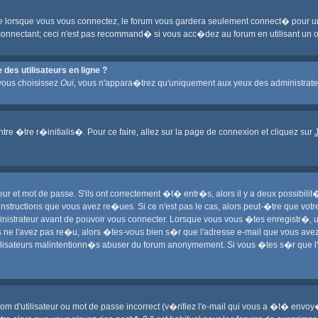
e
lorsque vous vous connectez, le forum vous gardera seulement connect� pour une
connectant; ceci n'est pas recommand� si vous acc�dez au forum en utilisant un o
des utilisateurs en ligne ?
 vous choisissez
Oui
, vous n'appara�trez qu'uniquement aux yeux des administrat
tre �tre r�initialis�. Pour ce faire, allez sur la page de connexion et cliquez sur
 et mot de passe. S'ils ont correctement �t� entr�s, alors il y a deux possibilit
instructions que vous avez re�ues. Si ce n'est pas le cas, alors peut-�tre que vot
nistrateur avant de pouvoir vous connecter. Lorsque vous vous �tes enregistr�, un
ous ne l'avez pas re�u, alors �tes-vous bien s�r que l'adresse e-mail que vous avez 
s utilisateurs malintentionn�s abuser du forum anonymement. Si vous �tes s�r que l
m d'utilisateur ou mot de passe incorrect (v�rifiez l'e-mail qui vous a �t� envo