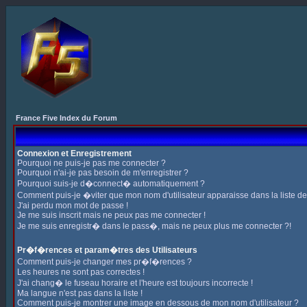
France Five Index du Forum
Connexion et Enregistrement
Pourquoi ne puis-je pas me connecter ?
Pourquoi n'ai-je pas besoin de m'enregistrer ?
Pourquoi suis-je d�connect� automatiquement ?
Comment puis-je �viter que mon nom d'utilisateur apparaisse dans la liste des
J'ai perdu mon mot de passe !
Je me suis inscrit mais ne peux pas me connecter !
Je me suis enregistr� dans le pass�, mais ne peux plus me connecter ?!
Pr�f�rences et param�tres des Utilisateurs
Comment puis-je changer mes pr�f�rences ?
Les heures ne sont pas correctes !
J'ai chang� le fuseau horaire et l'heure est toujours incorrecte !
Ma langue n'est pas dans la liste !
Comment puis-je montrer une image en dessous de mon nom d'utilisateur ?