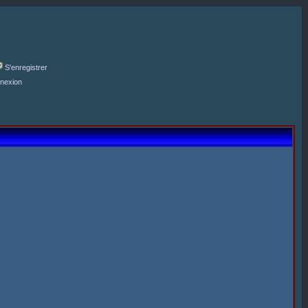
S'enregistrer
nexion