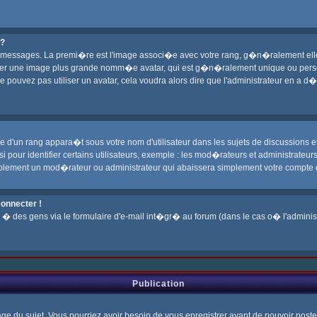
 ?
 des messages. La premi�re est l'image associ�e avec votre rang, g�n�ralement el
rouver une image plus grande nomm�e avatar, qui est g�n�ralement unique ou person
ne pouvez pas utiliser un avatar, cela voudra alors dire que l'administrateur en a 
 d'un rang appara�t sous votre nom d'utilisateur dans les sujets de discussions et 
ur identifier certains utilisateurs, exemple : les mod�rateurs et administrateurs 
obablement un mod�rateur ou administrateur qui abaissera simplement votre compte
connecter !
des gens via le formulaire d'e-mail int�gr� au forum (dans le cas o� l'administrate
Publication
page du sujet. Vous pourriez avoir besoin de vous enregistrer avant de pouvoir poste