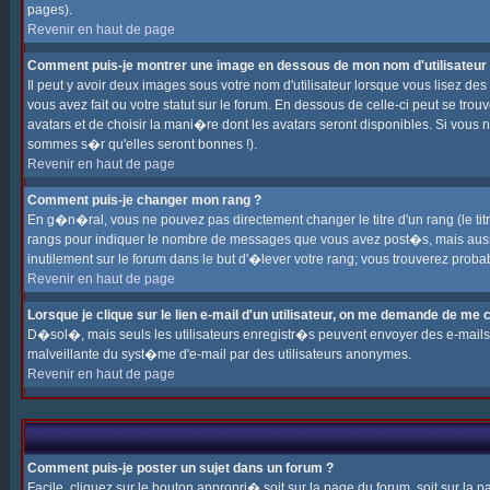
pages).
Revenir en haut de page
Comment puis-je montrer une image en dessous de mon nom d'utilisateur
Il peut y avoir deux images sous votre nom d'utilisateur lorsque vous lisez
vous avez fait ou votre statut sur le forum. En dessous de celle-ci peut se t
avatars et de choisir la mani�re dont les avatars seront disponibles. Si vous 
sommes s�r qu'elles seront bonnes !).
Revenir en haut de page
Comment puis-je changer mon rang ?
En g�n�ral, vous ne pouvez pas directement changer le titre d'un rang (le titre
rangs pour indiquer le nombre de messages que vous avez post�s, mais aussi po
inutilement sur le forum dans le but d'�lever votre rang; vous trouverez pr
Revenir en haut de page
Lorsque je clique sur le lien e-mail d'un utilisateur, on me demande de me 
D�sol�, mais seuls les utilisateurs enregistr�s peuvent envoyer des e-mails � 
malveillante du syst�me d'e-mail par des utilisateurs anonymes.
Revenir en haut de page
Comment puis-je poster un sujet dans un forum ?
Facile, cliquez sur le bouton appropri� soit sur la page du forum, soit sur la 