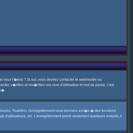
 vous l'�tes) ? Si oui, vous devriez contacter le webmestre ou
er, v�rifiez et rev�rifiez vos nom d'utilisateur et mot de passe; c'est
ur�.
 forums. Toutefois, l'enregistrement vous donnera acc�s � des fonctions
e d'utilisateurs, etc. L'enregistrement prend seulement quelques instants; il