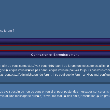
 ce forum ?
Connexion et Enregistrement
afin de vous connecter. Avez-vous �t� banni du forum (un message est affich� si
gistr� et que vous n'�tes pas banni et que vous ne pouvez toujours pas vous connect
, contactez l'administrateur du forum; il se peut que le forum ait �t� mal config
ous avez besoin ou non de vous enregistrer pour poster des messages sur certains
avatar, une messagerie priv�e, l'envoi d'e-mail � des amis, l'inscription � un group