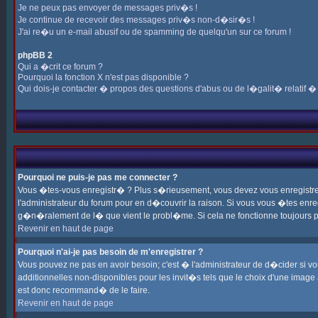
Je ne peux pas envoyer de messages priv�s !
Je continue de recevoir des messages priv�s non-d�sir�s !
J'ai re�u un e-mail abusif ou de spamming de quelqu'un sur ce forum !
phpBB 2
Qui a �crit ce forum ?
Pourquoi la fonction X n'est pas disponible ?
Qui dois-je contacter � propos des questions d'abus ou de l�galit� relatif �
Pourquoi ne puis-je pas me connecter ?
Vous �tes-vous enregistr� ? Plus s�rieusement, vous devez vous enregistrer 
l'administrateur du forum pour en d�couvrir la raison. Si vous vous �tes enre
g�n�ralement de l� que vient le probl�me. Si cela ne fonctionne toujours pas
Revenir en haut de page
Pourquoi n'ai-je pas besoin de m'enregistrer ?
Vous pouvez ne pas en avoir besoin; c'est � l'administrateur de d�cider si v
additionnelles non-disponibles pour les invit�s tels que le choix d'une image 
est donc recommand� de le faire.
Revenir en haut de page