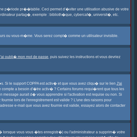
 p�riode pr��tablie. Ceci permet d'�viter une utilisation abusive de votre
rdinateur partag�, exemple : biblioth�que, cybercaf�, universit�, etc.
eurs ou vous-m�me. Vous serez compt� comme un utilisateur invisible.
J'ai oubli� mon mot de passe
, puis suivez les instructions et vous devriez
�s. Si le support COPPA est activ� et que vous avez cliqu� sur le lien
J'ai
re compte a besoin d'�tre activ� ? Certains forums requi�rent que tous les
 message aurait d� vous apprendre si l'activation est requise ou non. Si
fournie lors de l'enregistrement est valide ? L'une des raisons pour
'adresse e-mail que vous avez fournie est valide, essayez alors de contacter
y� lorsque vous vous �tes enregistr�) ou l'administrateur a supprim� votre