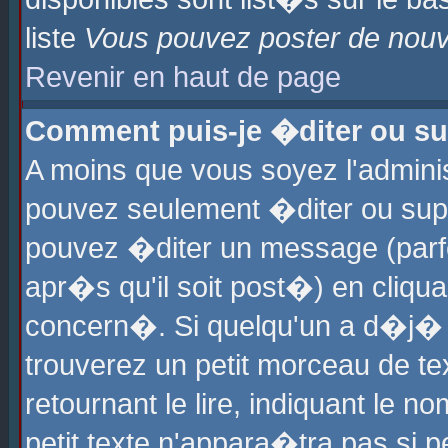
liste
Vous pouvez poster de nouve
Revenir en haut de page
Comment puis-je �diter ou s
A moins que vous soyez l'admini
pouvez seulement �diter ou sup
pouvez �diter un message (parf
apr�s qu'il soit post�) en cliqu
concern�. Si quelqu'un a d�j�
trouverez un petit morceau de t
retournant le lire, indiquant le 
petit texte n'appara�tra pas si 