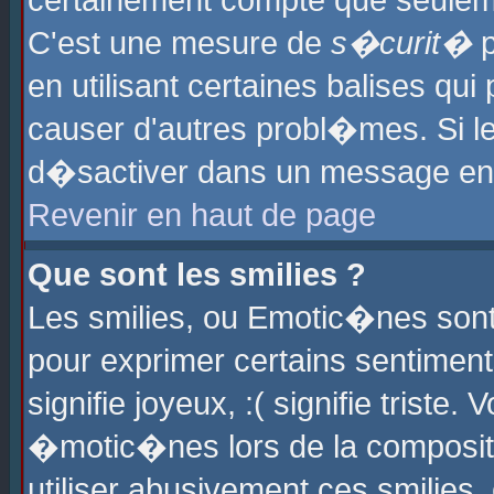
certainement compte que seuleme
C'est une mesure de
s�curit�
p
en utilisant certaines balises qu
causer d'autres probl�mes. Si l
d�sactiver dans un message en p
Revenir en haut de page
Que sont les smilies ?
Les smilies, ou Emotic�nes sont 
pour exprimer certains sentiments
signifie joyeux, :( signifie triste
�motic�nes lors de la composit
utiliser abusivement ces smilies,