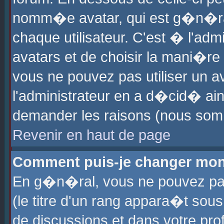
nomm�e avatar, qui est g�n�ra
chaque utilisateur. C'est � l'admi
avatars et de choisir la mani�re 
vous ne pouvez pas utiliser un av
l'administrateur en a d�cid� ain
demander les raisons (nous somm
Revenir en haut de page
Comment puis-je changer mon
En g�n�ral, vous ne pouvez pas 
(le titre d'un rang appara�t sous
de discussions et dans votre prof