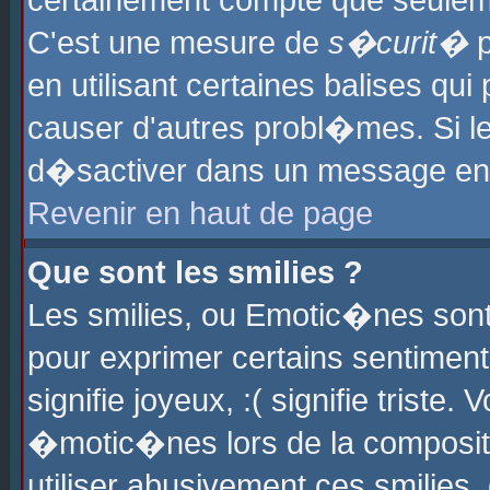
certainement compte que seuleme
C'est une mesure de
s�curit�
p
en utilisant certaines balises qu
causer d'autres probl�mes. Si l
d�sactiver dans un message en p
Revenir en haut de page
Que sont les smilies ?
Les smilies, ou Emotic�nes sont 
pour exprimer certains sentiments
signifie joyeux, :( signifie triste
�motic�nes lors de la composit
utiliser abusivement ces smilies,