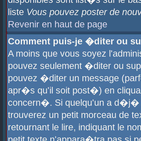
liste
Vous pouvez poster de nouve
Revenir en haut de page
Comment puis-je �diter ou s
A moins que vous soyez l'admini
pouvez seulement �diter ou sup
pouvez �diter un message (parf
apr�s qu'il soit post�) en cliqu
concern�. Si quelqu'un a d�j�
trouverez un petit morceau de t
retournant le lire, indiquant le 
petit texte n'appara�tra pas si 