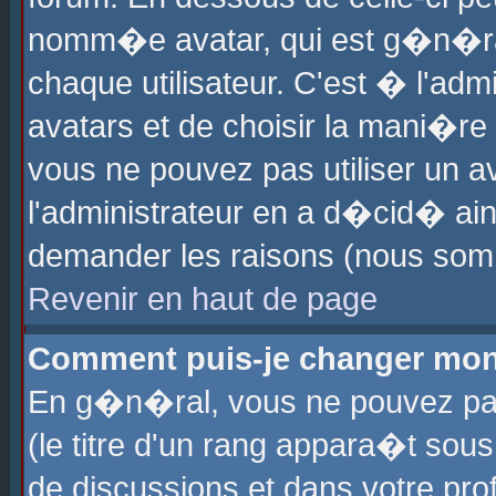
nomm�e avatar, qui est g�n�ra
chaque utilisateur. C'est � l'admi
avatars et de choisir la mani�re 
vous ne pouvez pas utiliser un av
l'administrateur en a d�cid� ain
demander les raisons (nous somm
Revenir en haut de page
Comment puis-je changer mon
En g�n�ral, vous ne pouvez pas 
(le titre d'un rang appara�t sous
de discussions et dans votre prof