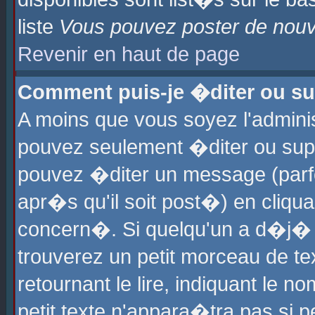
liste
Vous pouvez poster de nouve
Revenir en haut de page
Comment puis-je �diter ou s
A moins que vous soyez l'admini
pouvez seulement �diter ou sup
pouvez �diter un message (parf
apr�s qu'il soit post�) en cliqu
concern�. Si quelqu'un a d�j�
trouverez un petit morceau de t
retournant le lire, indiquant le 
petit texte n'appara�tra pas si 