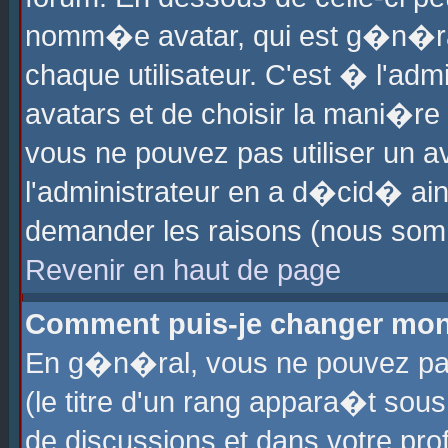
nomm�e avatar, qui est g�n�ra
chaque utilisateur. C'est � l'admi
avatars et de choisir la mani�re 
vous ne pouvez pas utiliser un av
l'administrateur en a d�cid� ain
demander les raisons (nous somm
Revenir en haut de page
Comment puis-je changer mon
En g�n�ral, vous ne pouvez pas 
(le titre d'un rang appara�t sous
de discussions et dans votre prof