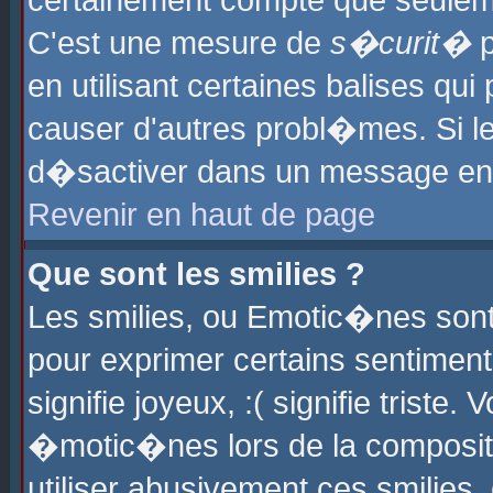
certainement compte que seuleme
C'est une mesure de
s�curit�
p
en utilisant certaines balises qu
causer d'autres probl�mes. Si l
d�sactiver dans un message en p
Revenir en haut de page
Que sont les smilies ?
Les smilies, ou Emotic�nes sont 
pour exprimer certains sentiments
signifie joyeux, :( signifie triste
�motic�nes lors de la composit
utiliser abusivement ces smilies,