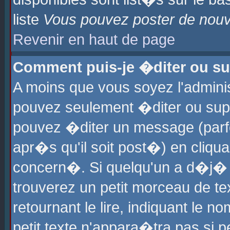
liste
Vous pouvez poster de nouve
Revenir en haut de page
Comment puis-je �diter ou s
A moins que vous soyez l'admini
pouvez seulement �diter ou sup
pouvez �diter un message (parf
apr�s qu'il soit post�) en cliqu
concern�. Si quelqu'un a d�j�
trouverez un petit morceau de t
retournant le lire, indiquant le 
petit texte n'appara�tra pas si 