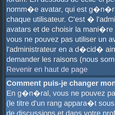
nomm�e avatar, qui est g�n�ra
chaque utilisateur. C'est � l'admi
avatars et de choisir la mani�re 
vous ne pouvez pas utiliser un av
l'administrateur en a d�cid� ain
demander les raisons (nous somm
Revenir en haut de page
Comment puis-je changer mon
En g�n�ral, vous ne pouvez pas 
(le titre d'un rang appara�t sous
de discussions et dans votre prof