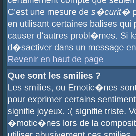
certainement compte que seuleme
C'est une mesure de
s�curit�
p
en utilisant certaines balises qu
causer d'autres probl�mes. Si l
d�sactiver dans un message en p
Revenir en haut de page
Que sont les smilies ?
Les smilies, ou Emotic�nes sont 
pour exprimer certains sentiments
signifie joyeux, :( signifie triste
�motic�nes lors de la composit
utiliser abusivement ces smilies,