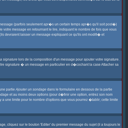
essage (parfois seulement apr�s un certain temps apr�s qu'il soit post�)
otre message en retournant le lire, indiquant le nombre de fois que vous
ls devraient laisser un message expliquant ce qu'ils ont modifi� et
sa signature
lors de la composition d'un message pour ajouter votre signature.
tre signature � un message en particulier en d�cochant la case Attacher sa
 une partie
Ajouter un sondage
dans le formulaire en dessous de la partie
ondage et au moins deux options (pour d�finir une option, entrez son nom
y a une limite pour le nombre d'options que vous pourrez �tablir; cette limite
cliquez sur le bouton 'Editer' du premier message du sujet (il a toujours le