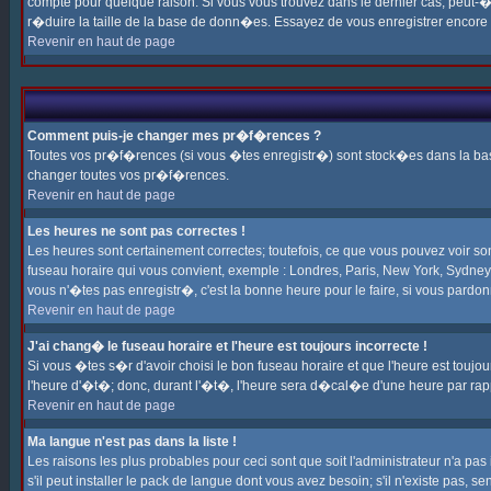
compte pour quelque raison. Si vous vous trouvez dans le dernier cas, peut-�t
r�duire la taille de la base de donn�es. Essayez de vous enregistrer encore 
Revenir en haut de page
Comment puis-je changer mes pr�f�rences ?
Toutes vos pr�f�rences (si vous �tes enregistr�) sont stock�es dans la base
changer toutes vos pr�f�rences.
Revenir en haut de page
Les heures ne sont pas correctes !
Les heures sont certainement correctes; toutefois, ce que vous pouvez voir so
fuseau horaire qui vous convient, exemple : Londres, Paris, New York, Sydney,
vous n'�tes pas enregistr�, c'est la bonne heure pour le faire, si vous pardon
Revenir en haut de page
J'ai chang� le fuseau horaire et l'heure est toujours incorrecte !
Si vous �tes s�r d'avoir choisi le bon fuseau horaire et que l'heure est tou
l'heure d'�t�; donc, durant l'�t�, l'heure sera d�cal�e d'une heure par rapp
Revenir en haut de page
Ma langue n'est pas dans la liste !
Les raisons les plus probables pour ceci sont que soit l'administrateur n'a pa
s'il peut installer le pack de langue dont vous avez besoin; s'il n'existe pas,