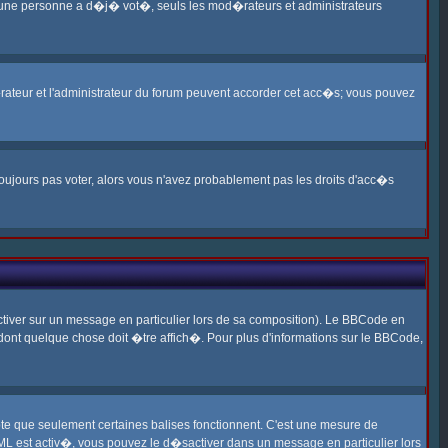
i une personne a d�j� vot�, seuls les mod�rateurs et administrateurs
d�rateur et l'administrateur du forum peuvent accorder cet acc�s; vous pouvez
oujours pas voter, alors vous n'avez probablement pas les droits d'acc�s
tiver sur un message en particulier lors de sa composition). Le BBCode en
e dont quelque chose doit �tre affich�. Pour plus d'informations sur le BBCode,
pte que seulement certaines balises fonctionnent. C'est une mesure de
TML est activ�, vous pouvez le d�sactiver dans un message en particulier lors