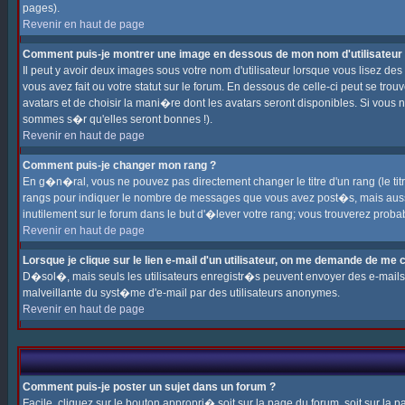
pages).
Revenir en haut de page
Comment puis-je montrer une image en dessous de mon nom d'utilisateur
Il peut y avoir deux images sous votre nom d'utilisateur lorsque vous lisez
vous avez fait ou votre statut sur le forum. En dessous de celle-ci peut se t
avatars et de choisir la mani�re dont les avatars seront disponibles. Si vous 
sommes s�r qu'elles seront bonnes !).
Revenir en haut de page
Comment puis-je changer mon rang ?
En g�n�ral, vous ne pouvez pas directement changer le titre d'un rang (le titre
rangs pour indiquer le nombre de messages que vous avez post�s, mais aussi po
inutilement sur le forum dans le but d'�lever votre rang; vous trouverez pr
Revenir en haut de page
Lorsque je clique sur le lien e-mail d'un utilisateur, on me demande de me 
D�sol�, mais seuls les utilisateurs enregistr�s peuvent envoyer des e-mails � 
malveillante du syst�me d'e-mail par des utilisateurs anonymes.
Revenir en haut de page
Comment puis-je poster un sujet dans un forum ?
Facile, cliquez sur le bouton appropri� soit sur la page du forum, soit sur la 