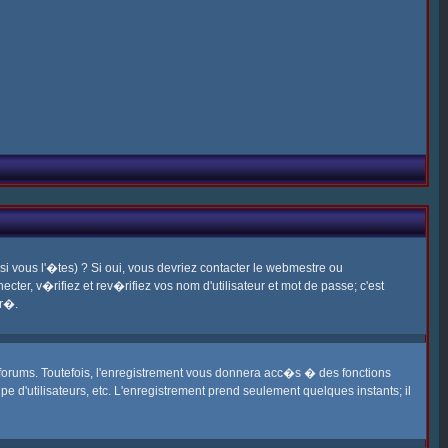
 vous l'�tes) ? Si oui, vous devriez contacter le webmestre ou
er, v�rifiez et rev�rifiez vos nom d'utilisateur et mot de passe; c'est
ur�.
 forums. Toutefois, l'enregistrement vous donnera acc�s � des fonctions
e d'utilisateurs, etc. L'enregistrement prend seulement quelques instants; il