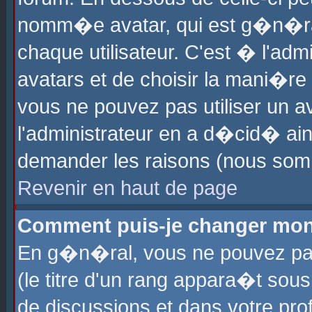
nomm�e avatar, qui est g�n�ra
chaque utilisateur. C'est � l'admi
avatars et de choisir la mani�re 
vous ne pouvez pas utiliser un av
l'administrateur en a d�cid� ain
demander les raisons (nous somm
Revenir en haut de page
Comment puis-je changer mon
En g�n�ral, vous ne pouvez pas 
(le titre d'un rang appara�t sous
de discussions et dans votre prof