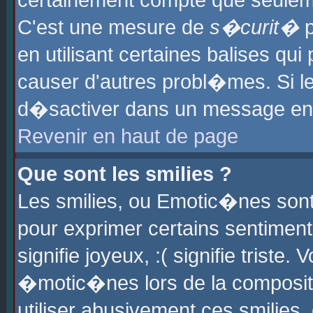
certainement compte que seuleme
C'est une mesure de
s�curit�
p
en utilisant certaines balises qu
causer d'autres probl�mes. Si l
d�sactiver dans un message en p
Revenir en haut de page
Que sont les smilies ?
Les smilies, ou Emotic�nes sont 
pour exprimer certains sentiments
signifie joyeux, :( signifie triste
�motic�nes lors de la composit
utiliser abusivement ces smilies,