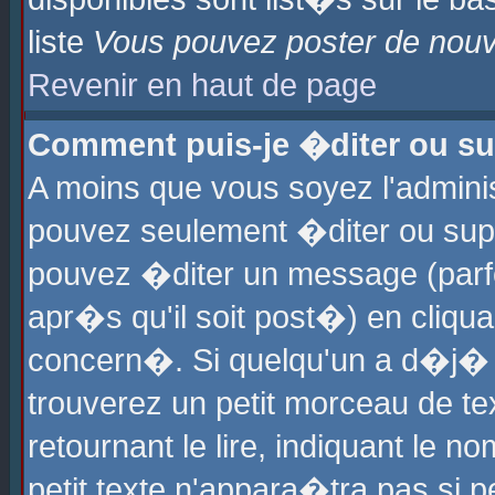
liste
Vous pouvez poster de nouve
Revenir en haut de page
Comment puis-je �diter ou s
A moins que vous soyez l'admini
pouvez seulement �diter ou sup
pouvez �diter un message (parf
apr�s qu'il soit post�) en cliqu
concern�. Si quelqu'un a d�j�
trouverez un petit morceau de t
retournant le lire, indiquant le 
petit texte n'appara�tra pas si 