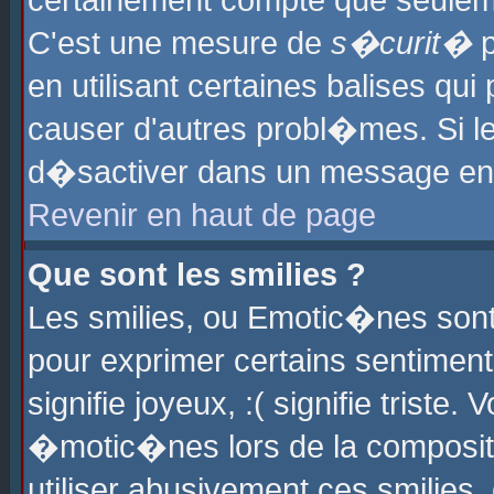
certainement compte que seuleme
C'est une mesure de
s�curit�
p
en utilisant certaines balises qu
causer d'autres probl�mes. Si l
d�sactiver dans un message en p
Revenir en haut de page
Que sont les smilies ?
Les smilies, ou Emotic�nes sont 
pour exprimer certains sentiments
signifie joyeux, :( signifie triste
�motic�nes lors de la composit
utiliser abusivement ces smilies,