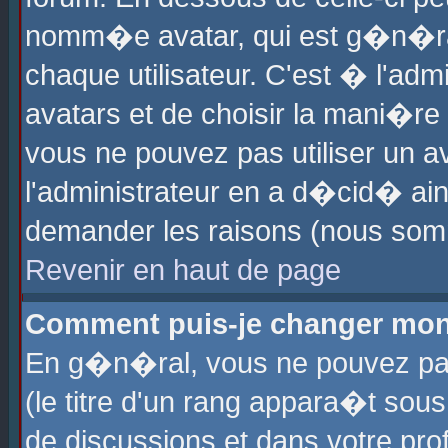
nomm�e avatar, qui est g�n�ra
chaque utilisateur. C'est � l'admi
avatars et de choisir la mani�re 
vous ne pouvez pas utiliser un av
l'administrateur en a d�cid� ain
demander les raisons (nous somm
Revenir en haut de page
Comment puis-je changer mon
En g�n�ral, vous ne pouvez pas 
(le titre d'un rang appara�t sous
de discussions et dans votre prof