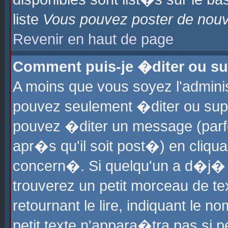
liste
Vous pouvez poster de nouve
Revenir en haut de page
Comment puis-je �diter ou s
A moins que vous soyez l'admini
pouvez seulement �diter ou sup
pouvez �diter un message (parf
apr�s qu'il soit post�) en cliqu
concern�. Si quelqu'un a d�j�
trouverez un petit morceau de t
retournant le lire, indiquant le 
petit texte n'appara�tra pas si 