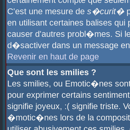
certainement compte que seuleme
C'est une mesure de
s�curit�
p
en utilisant certaines balises qu
causer d'autres probl�mes. Si l
d�sactiver dans un message en p
Revenir en haut de page
Que sont les smilies ?
Les smilies, ou Emotic�nes sont 
pour exprimer certains sentiments
signifie joyeux, :( signifie triste
�motic�nes lors de la composit
utiliser abusivement ces smilies,