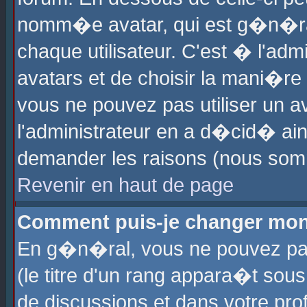
nomm�e avatar, qui est g�n�ra
chaque utilisateur. C'est � l'admi
avatars et de choisir la mani�re 
vous ne pouvez pas utiliser un av
l'administrateur en a d�cid� ain
demander les raisons (nous somm
Revenir en haut de page
Comment puis-je changer mon
En g�n�ral, vous ne pouvez pas 
(le titre d'un rang appara�t sous
de discussions et dans votre prof