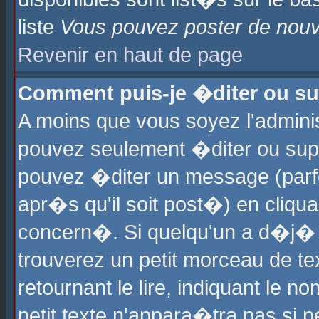
liste
Vous pouvez poster de nouve
Revenir en haut de page
Comment puis-je �diter ou s
A moins que vous soyez l'admini
pouvez seulement �diter ou sup
pouvez �diter un message (parf
apr�s qu'il soit post�) en cliqu
concern�. Si quelqu'un a d�j�
trouverez un petit morceau de t
retournant le lire, indiquant le 
petit texte n'appara�tra pas si 