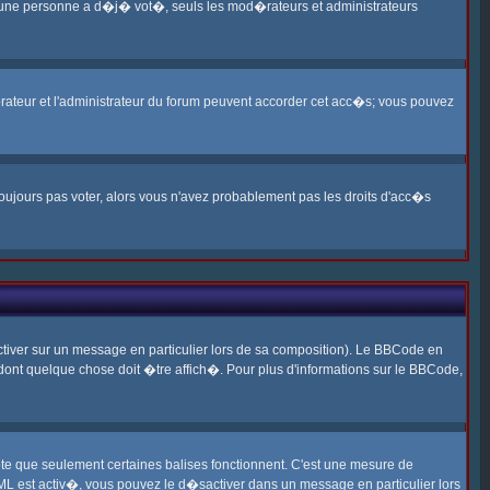
i une personne a d�j� vot�, seuls les mod�rateurs et administrateurs
d�rateur et l'administrateur du forum peuvent accorder cet acc�s; vous pouvez
oujours pas voter, alors vous n'avez probablement pas les droits d'acc�s
tiver sur un message en particulier lors de sa composition). Le BBCode en
e dont quelque chose doit �tre affich�. Pour plus d'informations sur le BBCode,
pte que seulement certaines balises fonctionnent. C'est une mesure de
TML est activ�, vous pouvez le d�sactiver dans un message en particulier lors