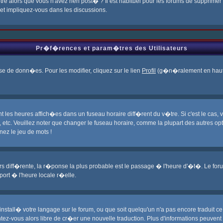
re alors que vous n'avez rien post� ? Il est habituel pour les forums de supprimer
et impliquez-vous dans les discussions.
Pr�f�rences et param�tres des Utilisateurs
 de donn�es. Pour les modifier, cliquez sur le lien
Profil
(g�n�ralement en haut d
nt les heures affich�es dans un fuseau horaire diff�rent du v�tre. Si c'est le cas,
 etc. Veuillez noter que changer le fuseau horaire, comme la plupart des autres opt
nez le jeu de mots !
jours diff�rente, la r�ponse la plus probable est le passage � l'heure d'�t�. Le f
ort � l'heure locale r�elle.
s install� votre langage sur le forum, ou que soit quelqu'un n'a pas encore tradui
 sentez-vous alors libre de cr�er une nouvelle traduction. Plus d'informations peuve