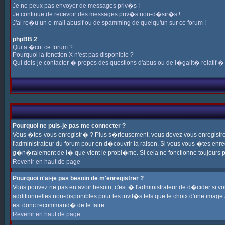
Je ne peux pas envoyer de messages priv�s !
Je continue de recevoir des messages priv�s non-d�sir�s !
J'ai re�u un e-mail abusif ou de spamming de quelqu'un sur ce forum !
phpBB 2
Qui a �crit ce forum ?
Pourquoi la fonction X n'est pas disponible ?
Qui dois-je contacter � propos des questions d'abus ou de l�galit� relatif �
Pourquoi ne puis-je pas me connecter ?
Vous �tes-vous enregistr� ? Plus s�rieusement, vous devez vous enregistrer 
l'administrateur du forum pour en d�couvrir la raison. Si vous vous �tes enre
g�n�ralement de l� que vient le probl�me. Si cela ne fonctionne toujours pas
Revenir en haut de page
Pourquoi n'ai-je pas besoin de m'enregistrer ?
Vous pouvez ne pas en avoir besoin; c'est � l'administrateur de d�cider si v
additionnelles non-disponibles pour les invit�s tels que le choix d'une image 
est donc recommand� de le faire.
Revenir en haut de page