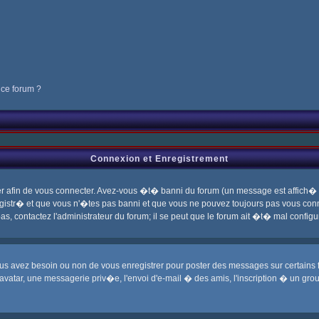
 ce forum ?
Connexion et Enregistrement
afin de vous connecter. Avez-vous �t� banni du forum (un message est affich� si
gistr� et que vous n'�tes pas banni et que vous ne pouvez toujours pas vous connect
, contactez l'administrateur du forum; il se peut que le forum ait �t� mal config
ous avez besoin ou non de vous enregistrer pour poster des messages sur certains
avatar, une messagerie priv�e, l'envoi d'e-mail � des amis, l'inscription � un group