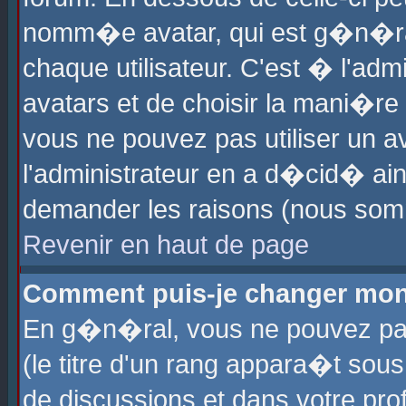
nomm�e avatar, qui est g�n�ra
chaque utilisateur. C'est � l'admi
avatars et de choisir la mani�re 
vous ne pouvez pas utiliser un av
l'administrateur en a d�cid� ain
demander les raisons (nous somm
Revenir en haut de page
Comment puis-je changer mon
En g�n�ral, vous ne pouvez pas 
(le titre d'un rang appara�t sous
de discussions et dans votre prof