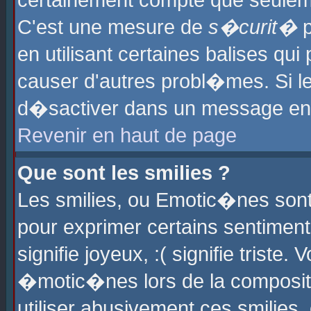
certainement compte que seuleme
C'est une mesure de
s�curit�
p
en utilisant certaines balises qu
causer d'autres probl�mes. Si l
d�sactiver dans un message en p
Revenir en haut de page
Que sont les smilies ?
Les smilies, ou Emotic�nes sont 
pour exprimer certains sentiments
signifie joyeux, :( signifie triste
�motic�nes lors de la composit
utiliser abusivement ces smilies,