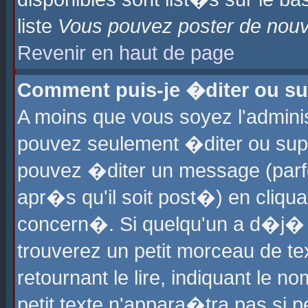
liste
Vous pouvez poster de nouve
Revenir en haut de page
Comment puis-je �diter ou s
A moins que vous soyez l'admini
pouvez seulement �diter ou sup
pouvez �diter un message (parf
apr�s qu'il soit post�) en cliqu
concern�. Si quelqu'un a d�j�
trouverez un petit morceau de t
retournant le lire, indiquant le 
petit texte n'appara�tra pas si 