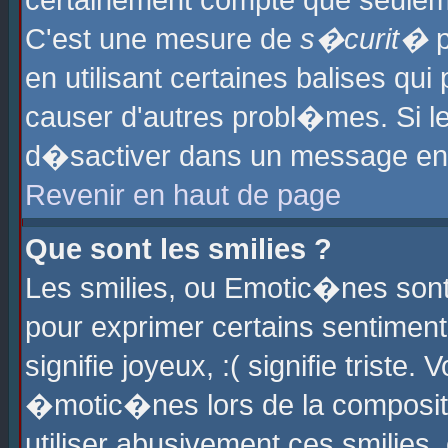
certainement compte que seuleme
C'est une mesure de
s�curit�
p
en utilisant certaines balises qu
causer d'autres probl�mes. Si l
d�sactiver dans un message en p
Revenir en haut de page
Que sont les smilies ?
Les smilies, ou Emotic�nes sont 
pour exprimer certains sentiments
signifie joyeux, :( signifie triste
�motic�nes lors de la composit
utiliser abusivement ces smilies,