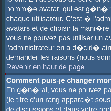
nomm�e avatar, qui est g�n�ra
chaque utilisateur. C'est � l'admi
avatars et de choisir la mani�re 
vous ne pouvez pas utiliser un av
l'administrateur en a d�cid� ain
demander les raisons (nous somm
Revenir en haut de page
Comment puis-je changer mon
En g�n�ral, vous ne pouvez pas 
(le titre d'un rang appara�t sous
de discussions et dans votre prof