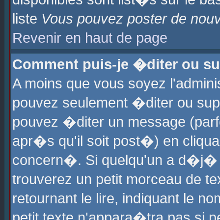
liste
Vous pouvez poster de nouve
Revenir en haut de page
Comment puis-je �diter ou s
A moins que vous soyez l'admini
pouvez seulement �diter ou sup
pouvez �diter un message (parf
apr�s qu'il soit post�) en cliqu
concern�. Si quelqu'un a d�j�
trouverez un petit morceau de t
retournant le lire, indiquant le 
petit texte n'appara�tra pas si 