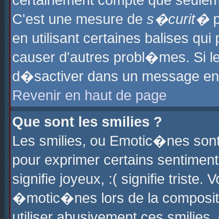
certainement compte que seuleme
C'est une mesure de
s�curit�
p
en utilisant certaines balises qu
causer d'autres probl�mes. Si l
d�sactiver dans un message en p
Revenir en haut de page
Que sont les smilies ?
Les smilies, ou Emotic�nes sont 
pour exprimer certains sentiments
signifie joyeux, :( signifie triste
�motic�nes lors de la composit
utiliser abusivement ces smilies,