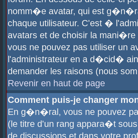
nomm�e avatar, qui est g�n�ra
chaque utilisateur. C'est � l'admi
avatars et de choisir la mani�re 
vous ne pouvez pas utiliser un av
l'administrateur en a d�cid� ain
demander les raisons (nous somm
Revenir en haut de page
Comment puis-je changer mon
En g�n�ral, vous ne pouvez pas 
(le titre d'un rang appara�t sous
de discussions et dans votre prof