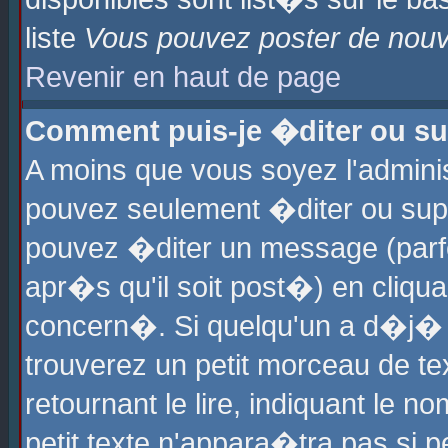
liste
Vous pouvez poster de nouve
Revenir en haut de page
Comment puis-je �diter ou s
A moins que vous soyez l'admini
pouvez seulement �diter ou sup
pouvez �diter un message (parf
apr�s qu'il soit post�) en cliqu
concern�. Si quelqu'un a d�j�
trouverez un petit morceau de t
retournant le lire, indiquant le 
petit texte n'appara�tra pas si 