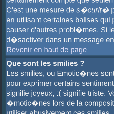
certainement compte que seuleme
C'est une mesure de
s�curit�
p
en utilisant certaines balises qu
causer d'autres probl�mes. Si l
d�sactiver dans un message en p
Revenir en haut de page
Que sont les smilies ?
Les smilies, ou Emotic�nes sont 
pour exprimer certains sentiments
signifie joyeux, :( signifie triste
�motic�nes lors de la composit
utiliser abusivement ces smilies,