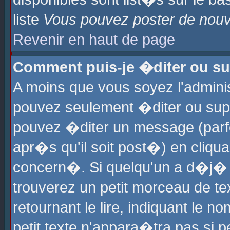
liste
Vous pouvez poster de nouve
Revenir en haut de page
Comment puis-je �diter ou s
A moins que vous soyez l'admini
pouvez seulement �diter ou sup
pouvez �diter un message (parf
apr�s qu'il soit post�) en cliqu
concern�. Si quelqu'un a d�j�
trouverez un petit morceau de t
retournant le lire, indiquant le 
petit texte n'appara�tra pas si 