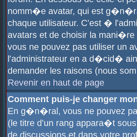
nomm�e avatar, qui est g�n�ra
chaque utilisateur. C'est � l'admi
avatars et de choisir la mani�re 
vous ne pouvez pas utiliser un av
l'administrateur en a d�cid� ain
demander les raisons (nous somm
Revenir en haut de page
Comment puis-je changer mon
En g�n�ral, vous ne pouvez pas 
(le titre d'un rang appara�t sous
de discussions et dans votre prof