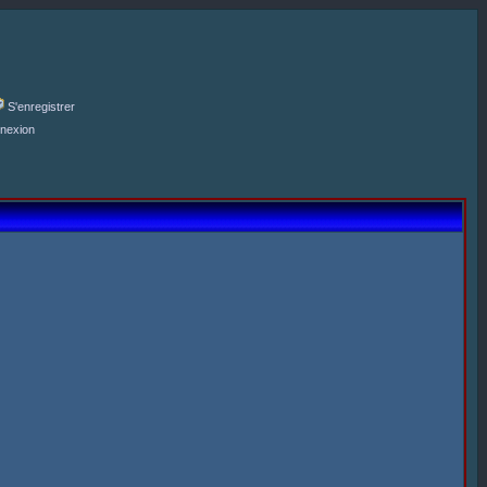
S'enregistrer
nexion