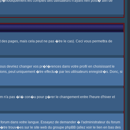
 p�riodiquement les comptes des utilisateurs n'ayant rien post� afin de
es pages, mais cela peut ne pas �tre le cas). Ceci vous permettra de
 vous devriez changer vos pr�f�rences dans votre profil en choisissant le
ions, peut uniquement �tre effectu� par les utilisateurs enregistr�s. Donc, si
orum n'a pas �t� con�u pour g�rer le changement entre l'heure d'hiver et
t ce forum dans votre langue. Essayez de demander � l'administrateur du forum
nt �tre trouv�es sur le site web du groupe phpBB (allez voir le lien en bas des