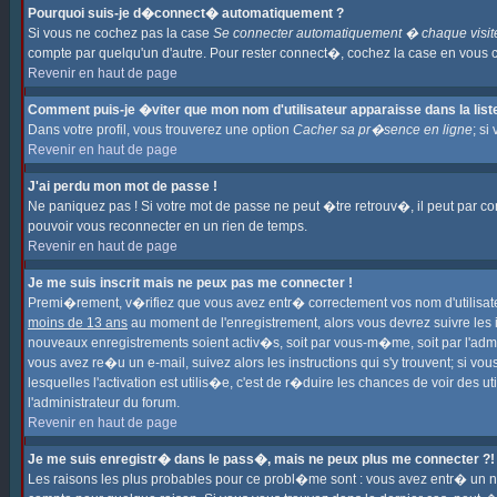
Pourquoi suis-je d�connect� automatiquement ?
Si vous ne cochez pas la case
Se connecter automatiquement � chaque visit
compte par quelqu'un d'autre. Pour rester connect�, cochez la case en vous 
Revenir en haut de page
Comment puis-je �viter que mon nom d'utilisateur apparaisse dans la liste 
Dans votre profil, vous trouverez une option
Cacher sa pr�sence en ligne
; si
Revenir en haut de page
J'ai perdu mon mot de passe !
Ne paniquez pas ! Si votre mot de passe ne peut �tre retrouv�, il peut par con
pouvoir vous reconnecter en un rien de temps.
Revenir en haut de page
Je me suis inscrit mais ne peux pas me connecter !
Premi�rement, v�rifiez que vous avez entr� correctement vos nom d'utilisateur
moins de 13 ans
au moment de l'enregistrement, alors vous devrez suivre les 
nouveaux enregistrements soient activ�s, soit par vous-m�me, soit par l'admi
vous avez re�u un e-mail, suivez alors les instructions qui s'y trouvent; si v
lesquelles l'activation est utilis�e, c'est de r�duire les chances de voir de
l'administrateur du forum.
Revenir en haut de page
Je me suis enregistr� dans le pass�, mais ne peux plus me connecter ?!
Les raisons les plus probables pour ce probl�me sont : vous avez entr� un no