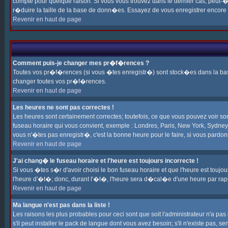
compte pour quelque raison. Si vous vous trouvez dans le dernier cas, peut-�t
r�duire la taille de la base de donn�es. Essayez de vous enregistrer encore 
Revenir en haut de page
Comment puis-je changer mes pr�f�rences ?
Toutes vos pr�f�rences (si vous �tes enregistr�) sont stock�es dans la base
changer toutes vos pr�f�rences.
Revenir en haut de page
Les heures ne sont pas correctes !
Les heures sont certainement correctes; toutefois, ce que vous pouvez voir so
fuseau horaire qui vous convient, exemple : Londres, Paris, New York, Sydney,
vous n'�tes pas enregistr�, c'est la bonne heure pour le faire, si vous pardon
Revenir en haut de page
J'ai chang� le fuseau horaire et l'heure est toujours incorrecte !
Si vous �tes s�r d'avoir choisi le bon fuseau horaire et que l'heure est tou
l'heure d'�t�; donc, durant l'�t�, l'heure sera d�cal�e d'une heure par rapp
Revenir en haut de page
Ma langue n'est pas dans la liste !
Les raisons les plus probables pour ceci sont que soit l'administrateur n'a pa
s'il peut installer le pack de langue dont vous avez besoin; s'il n'existe pas,