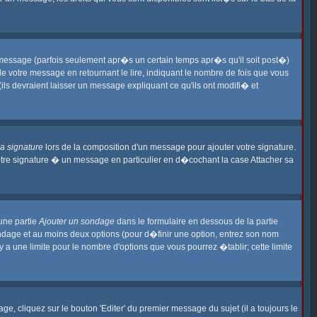
essage (parfois seulement apr�s un certain temps apr�s qu'il soit post�)
otre message en retournant le lire, indiquant le nombre de fois que vous
ls devraient laisser un message expliquant ce qu'ils ont modifi� et
sa signature
lors de la composition d'un message pour ajouter votre signature.
tre signature � un message en particulier en d�cochant la case Attacher sa
 une partie
Ajouter un sondage
dans le formulaire en dessous de la partie
ondage et au moins deux options (pour d�finir une option, entrez son nom
y a une limite pour le nombre d'options que vous pourrez �tablir; cette limite
cliquez sur le bouton 'Editer' du premier message du sujet (il a toujours le