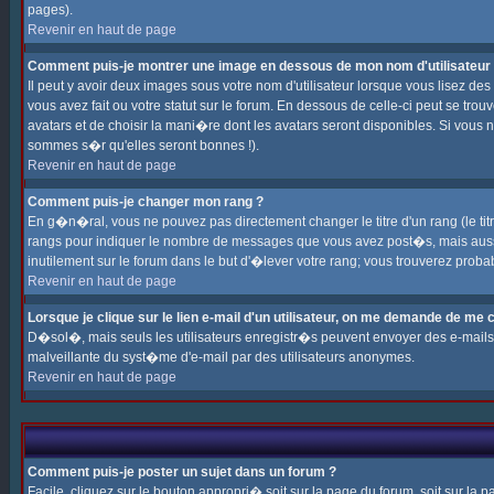
pages).
Revenir en haut de page
Comment puis-je montrer une image en dessous de mon nom d'utilisateur
Il peut y avoir deux images sous votre nom d'utilisateur lorsque vous lisez
vous avez fait ou votre statut sur le forum. En dessous de celle-ci peut se t
avatars et de choisir la mani�re dont les avatars seront disponibles. Si vous 
sommes s�r qu'elles seront bonnes !).
Revenir en haut de page
Comment puis-je changer mon rang ?
En g�n�ral, vous ne pouvez pas directement changer le titre d'un rang (le titre
rangs pour indiquer le nombre de messages que vous avez post�s, mais aussi po
inutilement sur le forum dans le but d'�lever votre rang; vous trouverez pr
Revenir en haut de page
Lorsque je clique sur le lien e-mail d'un utilisateur, on me demande de me 
D�sol�, mais seuls les utilisateurs enregistr�s peuvent envoyer des e-mails � 
malveillante du syst�me d'e-mail par des utilisateurs anonymes.
Revenir en haut de page
Comment puis-je poster un sujet dans un forum ?
Facile, cliquez sur le bouton appropri� soit sur la page du forum, soit sur la 