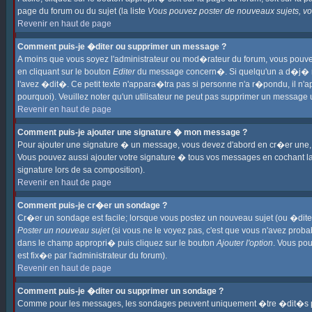
page du forum ou du sujet (la liste
Vous pouvez poster de nouveaux sujets, vou
Revenir en haut de page
Comment puis-je �diter ou supprimer un message ?
A moins que vous soyez l'administrateur ou mod�rateur du forum, vous pouv
en cliquant sur le bouton
Editer
du message concern�. Si quelqu'un a d�j� r�p
l'avez �dit�. Ce petit texte n'appara�tra pas si personne n'a r�pondu, il n'
pourquoi). Veuillez noter qu'un utilisateur ne peut pas supprimer un message
Revenir en haut de page
Comment puis-je ajouter une signature � mon message ?
Pour ajouter une signature � un message, vous devez d'abord en cr�er une, e
Vous pouvez aussi ajouter votre signature � tous vos messages en cochant la
signature lors de sa composition).
Revenir en haut de page
Comment puis-je cr�er un sondage ?
Cr�er un sondage est facile; lorsque vous postez un nouveau sujet (ou �ditez 
Poster un nouveau sujet
(si vous ne le voyez pas, c'est que vous n'avez prob
dans le champ appropri� puis cliquez sur le bouton
Ajouter l'option
. Vous pou
est fix�e par l'administrateur du forum).
Revenir en haut de page
Comment puis-je �diter ou supprimer un sondage ?
Comme pour les messages, les sondages peuvent uniquement �tre �dit�s par le