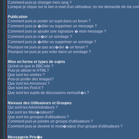
Comment puis-je changer mon rang ?
Lorsque je clique sur le lien e-mail d'un utilisateur, on me demande de me con
Publication
Comment puis-je poster un sujet dans un forum ?
Comment puis-je �diter ou supprimer un message ?
Comment puis-je ajouter une signature � mon message ?
Comment puis-je cr�er un sondage ?
Comment puis-je �diter ou supprimer un sondage ?
Pourquoi ne puis-je pas acc�der � un forum ?
Pourquoi ne puis-je pas voter dans un sondage ?
Mise en forme et types de sujets
Qu'est-ce que le BBCode ?
Puis-je utiliser le HTML?
Que sont les smilies ?
Puis-je poster des Images?
Que sont les Annonces ?
Que sont les Post-it ?
Que sont les sujets de discussions verrouill�s ?
Niveaux des Utilisateurs et Groupes
Qui sont les Administrateurs ?
Qui sont les Mod�rateurs?
Que sont les groupes d'utilisateurs ?
Comment puis-je joindre un groupe d'utilisateurs ?
Comment puis-je devenir le mod�rateur d'un groupe d'utilisateurs ?
Messagerie Priv�e