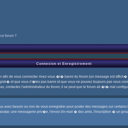
 ce forum ?
Connexion et Enregistrement
afin de vous connecter. Avez-vous �t� banni du forum (un message est affich� si
gistr� et que vous n'�tes pas banni et que vous ne pouvez toujours pas vous connect
, contactez l'administrateur du forum; il se peut que le forum ait �t� mal config
ous avez besoin ou non de vous enregistrer pour poster des messages sur certains
avatar, une messagerie priv�e, l'envoi d'e-mail � des amis, l'inscription � un group