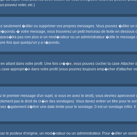
s pouvez voter, etc.
)
ez seulement �diter ou supprimer vos propres messages. Vous pouvez �diter un m
ondu � votre message, vous trouverez un petit morceau de texte en dessous de v
appara�tra pas non plus si un mod�rateur ou un administrateur �dite le message (i
 une fois que quelqu'un y a r�pondu.
n allant dans votre profil. Une fois cr��e, vous pouvez cocher la case
Attacher 
 case appropri�e dans votre profil (vous pourrez toujours emp�cher d'attacher vo
le premier message d'un sujet, si vous en avez le droit), vous devriez apercevoir
ablement pas le droit de cr�er des sondages). Vous devez entrer un titre pour le s
vez �galement d�finir une date limite pour le sondage; 0 est un sondage infini. Il 
 posteur d'origine, un mod�rateur ou un administrateur. Pour �diter un sondage, 