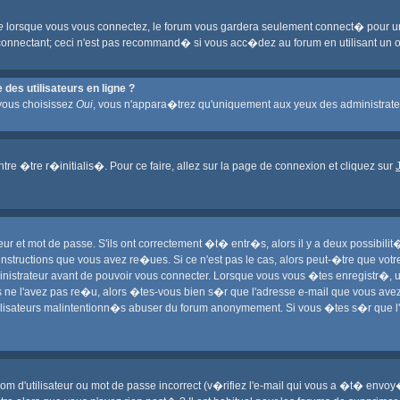
e
lorsque vous vous connectez, le forum vous gardera seulement connect� pour une
connectant; ceci n'est pas recommand� si vous acc�dez au forum en utilisant un o
des utilisateurs en ligne ?
 vous choisissez
Oui
, vous n'appara�trez qu'uniquement aux yeux des administrat
tre �tre r�initialis�. Pour ce faire, allez sur la page de connexion et cliquez sur
 et mot de passe. S'ils ont correctement �t� entr�s, alors il y a deux possibilit
instructions que vous avez re�ues. Si ce n'est pas le cas, alors peut-�tre que vot
nistrateur avant de pouvoir vous connecter. Lorsque vous vous �tes enregistr�, un
ous ne l'avez pas re�u, alors �tes-vous bien s�r que l'adresse e-mail que vous avez 
s utilisateurs malintentionn�s abuser du forum anonymement. Si vous �tes s�r que l
m d'utilisateur ou mot de passe incorrect (v�rifiez l'e-mail qui vous a �t� envo