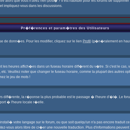
re alors que vous n'avez rien post� ? Il est habituel pour les forums de supprimer
et impliquez-vous dans les discussions.
Pr�f�rences et param�tres des Utilisateurs
 de donn�es. Pour les modifier, cliquez sur le lien
Profil
(g�n�ralement en haut d
nt les heures affich�es dans un fuseau horaire diff�rent du v�tre. Si c'est le cas,
 etc. Veuillez noter que changer le fuseau horaire, comme la plupart des autres opt
nez le jeu de mots !
jours diff�rente, la r�ponse la plus probable est le passage � l'heure d'�t�. Le f
ort � l'heure locale r�elle.
s install� votre langage sur le forum, ou que soit quelqu'un n'a pas encore tradui
 sentez-vous alors libre de cr�er une nouvelle traduction. Plus d'informations peuve