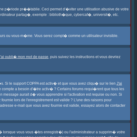
 p�riode pr��tablie. Ceci permet d'�viter une utilisation abusive de votre
rdinateur partag�, exemple : biblioth�que, cybercaf�, universit�, etc.
eurs ou vous-m�me. Vous serez compt� comme un utilisateur invisible.
J'ai oubli� mon mot de passe
, puis suivez les instructions et vous devriez
�s. Si le support COPPA est activ� et que vous avez cliqu� sur le lien
J'ai
re compte a besoin d'�tre activ� ? Certains forums requi�rent que tous les
 message aurait d� vous apprendre si l'activation est requise ou non. Si
fournie lors de l'enregistrement est valide ? L'une des raisons pour
'adresse e-mail que vous avez fournie est valide, essayez alors de contacter
y� lorsque vous vous �tes enregistr�) ou l'administrateur a supprim� votre