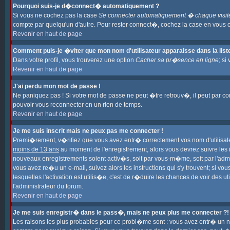
Pourquoi suis-je d�connect� automatiquement ?
Si vous ne cochez pas la case
Se connecter automatiquement � chaque visit
compte par quelqu'un d'autre. Pour rester connect�, cochez la case en vous 
Revenir en haut de page
Comment puis-je �viter que mon nom d'utilisateur apparaisse dans la liste 
Dans votre profil, vous trouverez une option
Cacher sa pr�sence en ligne
; si
Revenir en haut de page
J'ai perdu mon mot de passe !
Ne paniquez pas ! Si votre mot de passe ne peut �tre retrouv�, il peut par con
pouvoir vous reconnecter en un rien de temps.
Revenir en haut de page
Je me suis inscrit mais ne peux pas me connecter !
Premi�rement, v�rifiez que vous avez entr� correctement vos nom d'utilisateur
moins de 13 ans
au moment de l'enregistrement, alors vous devrez suivre les 
nouveaux enregistrements soient activ�s, soit par vous-m�me, soit par l'admi
vous avez re�u un e-mail, suivez alors les instructions qui s'y trouvent; si v
lesquelles l'activation est utilis�e, c'est de r�duire les chances de voir de
l'administrateur du forum.
Revenir en haut de page
Je me suis enregistr� dans le pass�, mais ne peux plus me connecter ?!
Les raisons les plus probables pour ce probl�me sont : vous avez entr� un no