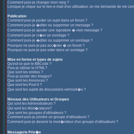
Comment puis-je changer mon rang ?
Lorsque je clique sur le lien e-mail d'un utilisateur, on me demande de me con
Publication
Comment puis-je poster un sujet dans un forum ?
Comment puis-je �diter ou supprimer un message ?
Comment puis-je ajouter une signature � mon message ?
Comment puis-je cr�er un sondage ?
Comment puis-je �diter ou supprimer un sondage ?
Pourquoi ne puis-je pas acc�der � un forum ?
Pourquoi ne puis-je pas voter dans un sondage ?
Mise en forme et types de sujets
Qu'est-ce que le BBCode ?
Puis-je utiliser le HTML?
Que sont les smilies ?
Puis-je poster des Images?
Que sont les Annonces ?
Que sont les Post-it ?
Que sont les sujets de discussions verrouill�s ?
Niveaux des Utilisateurs et Groupes
Qui sont les Administrateurs ?
Qui sont les Mod�rateurs?
Que sont les groupes d'utilisateurs ?
Comment puis-je joindre un groupe d'utilisateurs ?
Comment puis-je devenir le mod�rateur d'un groupe d'utilisateurs ?
Messagerie Priv�e