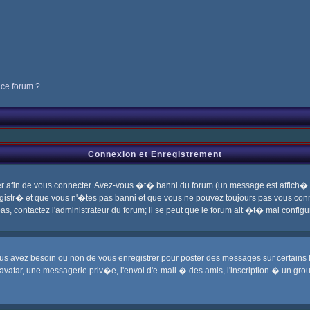
 ce forum ?
Connexion et Enregistrement
afin de vous connecter. Avez-vous �t� banni du forum (un message est affich� si
gistr� et que vous n'�tes pas banni et que vous ne pouvez toujours pas vous connect
, contactez l'administrateur du forum; il se peut que le forum ait �t� mal config
ous avez besoin ou non de vous enregistrer pour poster des messages sur certains
avatar, une messagerie priv�e, l'envoi d'e-mail � des amis, l'inscription � un group