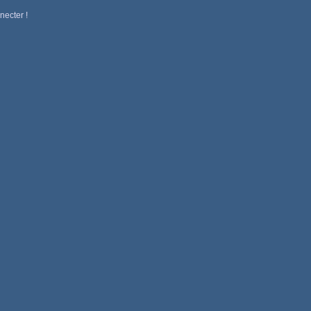
necter !