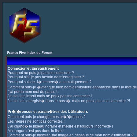
France Five Index du Forum
Connexion et Enregistrement
Pourquoi ne puis-je pas me connecter ?
Pourquoi n'ai-je pas besoin de m'enregistrer ?
Pourquoi suis-je d�connect� automatiquement ?
Comment puis-je �viter que mon nom d'utilisateur apparaisse dans la liste des
J'ai perdu mon mot de passe !
Je me suis inscrit mais ne peux pas me connecter !
Je me suis enregistr� dans le pass�, mais ne peux plus me connecter ?!
Pr�f�rences et param�tres des Utilisateurs
Comment puis-je changer mes pr�f�rences ?
Les heures ne sont pas correctes !
J'ai chang� le fuseau horaire et l'heure est toujours incorrecte !
Ma langue n'est pas dans la liste !
Comment puis-je montrer une image en dessous de mon nom d'utilisateur ?