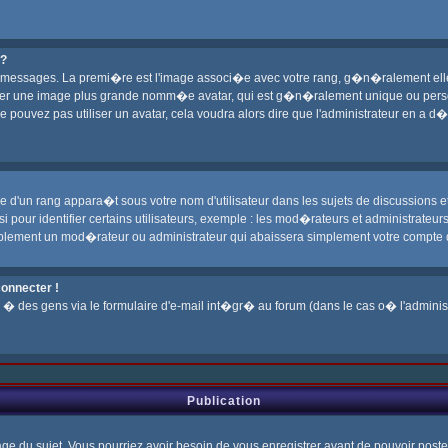
 ?
 des messages. La premi�re est l'image associ�e avec votre rang, g�n�ralement el
rouver une image plus grande nomm�e avatar, qui est g�n�ralement unique ou person
ne pouvez pas utiliser un avatar, cela voudra alors dire que l'administrateur en a 
 d'un rang appara�t sous votre nom d'utilisateur dans les sujets de discussions et 
ur identifier certains utilisateurs, exemple : les mod�rateurs et administrateurs 
obablement un mod�rateur ou administrateur qui abaissera simplement votre compte
connecter !
des gens via le formulaire d'e-mail int�gr� au forum (dans le cas o� l'administrate
Publication
page du sujet. Vous pourriez avoir besoin de vous enregistrer avant de pouvoir poste