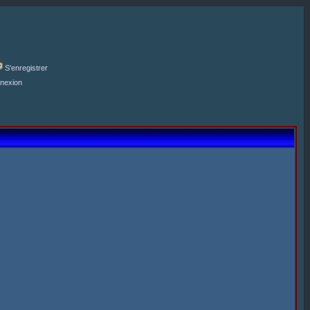
S'enregistrer
nexion