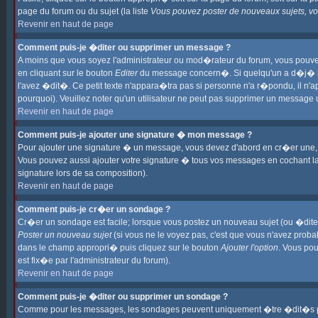
page du forum ou du sujet (la liste
Vous pouvez poster de nouveaux sujets, vou
Revenir en haut de page
Comment puis-je �diter ou supprimer un message ?
A moins que vous soyez l'administrateur ou mod�rateur du forum, vous pouv
en cliquant sur le bouton
Editer
du message concern�. Si quelqu'un a d�j� r�p
l'avez �dit�. Ce petit texte n'appara�tra pas si personne n'a r�pondu, il n'
pourquoi). Veuillez noter qu'un utilisateur ne peut pas supprimer un message
Revenir en haut de page
Comment puis-je ajouter une signature � mon message ?
Pour ajouter une signature � un message, vous devez d'abord en cr�er une, e
Vous pouvez aussi ajouter votre signature � tous vos messages en cochant la
signature lors de sa composition).
Revenir en haut de page
Comment puis-je cr�er un sondage ?
Cr�er un sondage est facile; lorsque vous postez un nouveau sujet (ou �ditez 
Poster un nouveau sujet
(si vous ne le voyez pas, c'est que vous n'avez prob
dans le champ appropri� puis cliquez sur le bouton
Ajouter l'option
. Vous pou
est fix�e par l'administrateur du forum).
Revenir en haut de page
Comment puis-je �diter ou supprimer un sondage ?
Comme pour les messages, les sondages peuvent uniquement �tre �dit�s par le