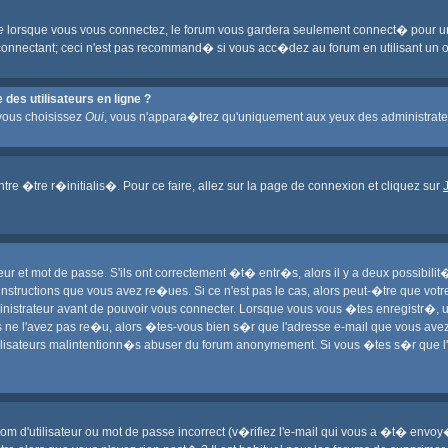
e
lorsque vous vous connectez, le forum vous gardera seulement connect� pour une
connectant; ceci n'est pas recommand� si vous acc�dez au forum en utilisant un o
des utilisateurs en ligne ?
 vous choisissez
Oui
, vous n'appara�trez qu'uniquement aux yeux des administrat
tre �tre r�initialis�. Pour ce faire, allez sur la page de connexion et cliquez sur
 et mot de passe. S'ils ont correctement �t� entr�s, alors il y a deux possibilit
instructions que vous avez re�ues. Si ce n'est pas le cas, alors peut-�tre que vot
nistrateur avant de pouvoir vous connecter. Lorsque vous vous �tes enregistr�, un
ous ne l'avez pas re�u, alors �tes-vous bien s�r que l'adresse e-mail que vous avez 
s utilisateurs malintentionn�s abuser du forum anonymement. Si vous �tes s�r que l
m d'utilisateur ou mot de passe incorrect (v�rifiez l'e-mail qui vous a �t� envo