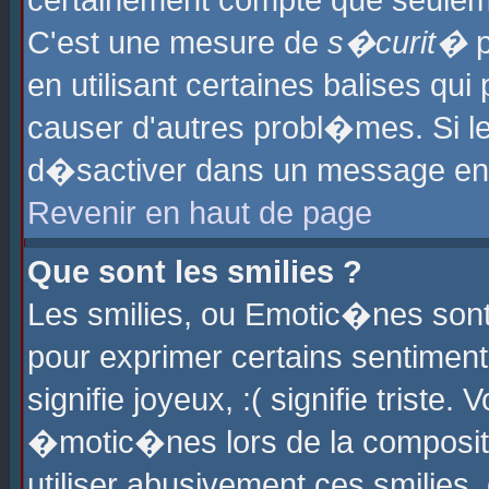
certainement compte que seuleme
C'est une mesure de
s�curit�
p
en utilisant certaines balises qu
causer d'autres probl�mes. Si l
d�sactiver dans un message en p
Revenir en haut de page
Que sont les smilies ?
Les smilies, ou Emotic�nes sont 
pour exprimer certains sentiments
signifie joyeux, :( signifie triste
�motic�nes lors de la composit
utiliser abusivement ces smilies,