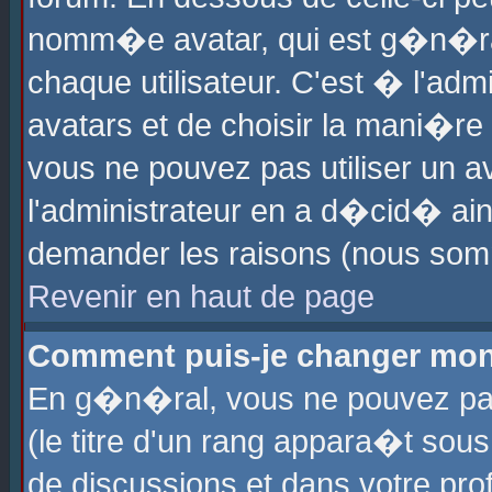
nomm�e avatar, qui est g�n�ra
chaque utilisateur. C'est � l'admi
avatars et de choisir la mani�re 
vous ne pouvez pas utiliser un av
l'administrateur en a d�cid� ain
demander les raisons (nous somm
Revenir en haut de page
Comment puis-je changer mon
En g�n�ral, vous ne pouvez pas 
(le titre d'un rang appara�t sous
de discussions et dans votre prof