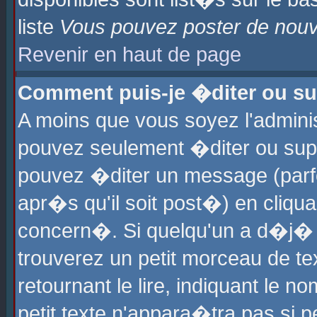
liste
Vous pouvez poster de nouve
Revenir en haut de page
Comment puis-je �diter ou s
A moins que vous soyez l'admini
pouvez seulement �diter ou sup
pouvez �diter un message (parf
apr�s qu'il soit post�) en cliqu
concern�. Si quelqu'un a d�j�
trouverez un petit morceau de t
retournant le lire, indiquant le 
petit texte n'appara�tra pas si 