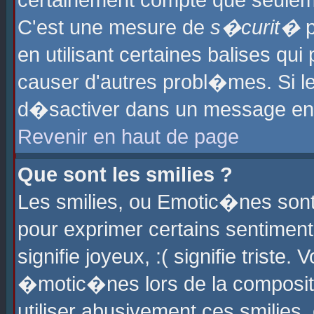
certainement compte que seuleme
C'est une mesure de
s�curit�
p
en utilisant certaines balises qu
causer d'autres probl�mes. Si l
d�sactiver dans un message en p
Revenir en haut de page
Que sont les smilies ?
Les smilies, ou Emotic�nes sont 
pour exprimer certains sentiments
signifie joyeux, :( signifie triste
�motic�nes lors de la composit
utiliser abusivement ces smilies,