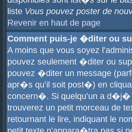
liste
Vous pouvez poster de nouve
Revenir en haut de page
Comment puis-je �diter ou s
A moins que vous soyez l'admini
pouvez seulement �diter ou sup
pouvez �diter un message (parf
apr�s qu'il soit post�) en cliqu
concern�. Si quelqu'un a d�j�
trouverez un petit morceau de t
retournant le lire, indiquant le 
petit texte n'appara�tra pas si 