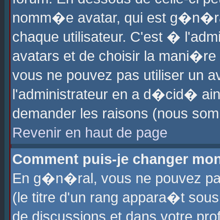
nomm�e avatar, qui est g�n�ra
chaque utilisateur. C'est � l'admi
avatars et de choisir la mani�re 
vous ne pouvez pas utiliser un av
l'administrateur en a d�cid� ain
demander les raisons (nous somm
Revenir en haut de page
Comment puis-je changer mon
En g�n�ral, vous ne pouvez pas 
(le titre d'un rang appara�t sous
de discussions et dans votre prof