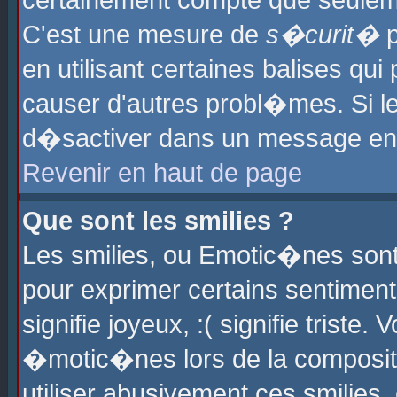
certainement compte que seuleme
C'est une mesure de
s�curit�
p
en utilisant certaines balises qu
causer d'autres probl�mes. Si l
d�sactiver dans un message en p
Revenir en haut de page
Que sont les smilies ?
Les smilies, ou Emotic�nes sont 
pour exprimer certains sentiments
signifie joyeux, :( signifie triste
�motic�nes lors de la composit
utiliser abusivement ces smilies,