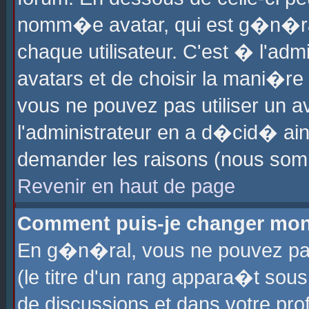
nomm�e avatar, qui est g�n�ra
chaque utilisateur. C'est � l'admi
avatars et de choisir la mani�re 
vous ne pouvez pas utiliser un av
l'administrateur en a d�cid� ain
demander les raisons (nous somm
Revenir en haut de page
Comment puis-je changer mon
En g�n�ral, vous ne pouvez pas 
(le titre d'un rang appara�t sous
de discussions et dans votre prof