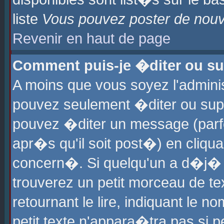
liste
Vous pouvez poster de nouve
Revenir en haut de page
Comment puis-je �diter ou s
A moins que vous soyez l'admini
pouvez seulement �diter ou sup
pouvez �diter un message (parf
apr�s qu'il soit post�) en cliqu
concern�. Si quelqu'un a d�j�
trouverez un petit morceau de t
retournant le lire, indiquant le 
petit texte n'appara�tra pas si 