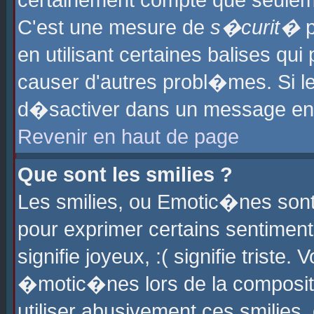
certainement compte que seuleme
C'est une mesure de
s�curit�
p
en utilisant certaines balises qu
causer d'autres probl�mes. Si l
d�sactiver dans un message en p
Revenir en haut de page
Que sont les smilies ?
Les smilies, ou Emotic�nes sont 
pour exprimer certains sentiments
signifie joyeux, :( signifie triste
�motic�nes lors de la composit
utiliser abusivement ces smilies,