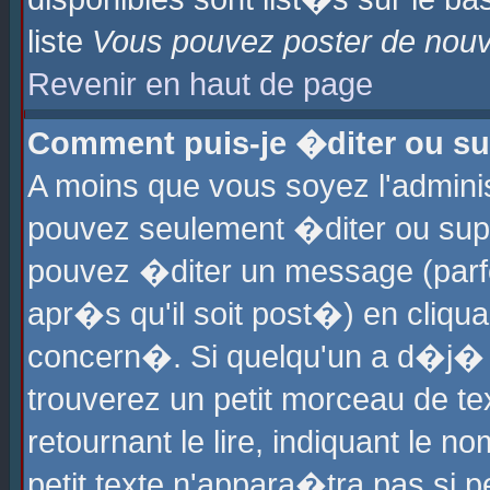
liste
Vous pouvez poster de nouve
Revenir en haut de page
Comment puis-je �diter ou s
A moins que vous soyez l'admini
pouvez seulement �diter ou sup
pouvez �diter un message (parf
apr�s qu'il soit post�) en cliqu
concern�. Si quelqu'un a d�j�
trouverez un petit morceau de t
retournant le lire, indiquant le 
petit texte n'appara�tra pas si 