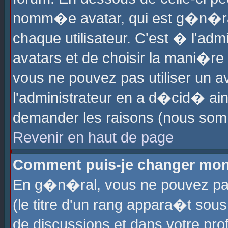
nomm�e avatar, qui est g�n�ra
chaque utilisateur. C'est � l'admi
avatars et de choisir la mani�re 
vous ne pouvez pas utiliser un av
l'administrateur en a d�cid� ain
demander les raisons (nous somm
Revenir en haut de page
Comment puis-je changer mon
En g�n�ral, vous ne pouvez pas 
(le titre d'un rang appara�t sous
de discussions et dans votre prof