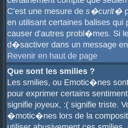
certainement compte que seuleme
C'est une mesure de
s�curit�
p
en utilisant certaines balises qu
causer d'autres probl�mes. Si l
d�sactiver dans un message en p
Revenir en haut de page
Que sont les smilies ?
Les smilies, ou Emotic�nes sont 
pour exprimer certains sentiments
signifie joyeux, :( signifie triste
�motic�nes lors de la composit
utiliser abusivement ces smilies,