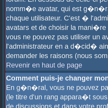
nomm�e avatar, qui est g�n�ra
chaque utilisateur. C'est � l'admi
avatars et de choisir la mani�re 
vous ne pouvez pas utiliser un av
l'administrateur en a d�cid� ain
demander les raisons (nous somm
Revenir en haut de page
Comment puis-je changer mon
En g�n�ral, vous ne pouvez pas 
(le titre d'un rang appara�t sous
de discussions et dans votre prof