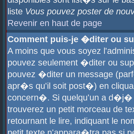
liste
Vous pouvez poster de nouve
Revenir en haut de page
Comment puis-je �diter ou s
A moins que vous soyez l'admini
pouvez seulement �diter ou sup
pouvez �diter un message (parf
apr�s qu'il soit post�) en cliqu
concern�. Si quelqu'un a d�j�
trouverez un petit morceau de t
retournant le lire, indiquant le 
petit texte n'appara�tra pas si 