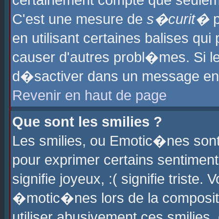
certainement compte que seuleme
C'est une mesure de
s�curit�
p
en utilisant certaines balises qu
causer d'autres probl�mes. Si l
d�sactiver dans un message en p
Revenir en haut de page
Que sont les smilies ?
Les smilies, ou Emotic�nes sont 
pour exprimer certains sentiments
signifie joyeux, :( signifie triste
�motic�nes lors de la composit
utiliser abusivement ces smilies,