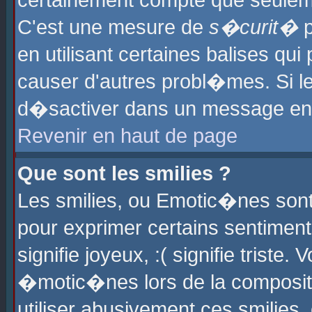
certainement compte que seuleme
C'est une mesure de
s�curit�
p
en utilisant certaines balises qu
causer d'autres probl�mes. Si l
d�sactiver dans un message en p
Revenir en haut de page
Que sont les smilies ?
Les smilies, ou Emotic�nes sont 
pour exprimer certains sentiments
signifie joyeux, :( signifie triste
�motic�nes lors de la composit
utiliser abusivement ces smilies,