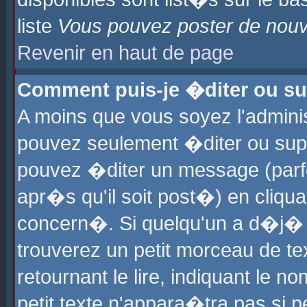
liste
Vous pouvez poster de nouve
Revenir en haut de page
Comment puis-je �diter ou s
A moins que vous soyez l'admini
pouvez seulement �diter ou sup
pouvez �diter un message (parf
apr�s qu'il soit post�) en cliqu
concern�. Si quelqu'un a d�j�
trouverez un petit morceau de t
retournant le lire, indiquant le 
petit texte n'appara�tra pas si 