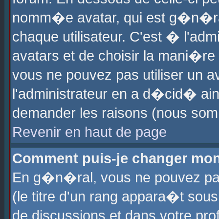
nomm�e avatar, qui est g�n�ra
chaque utilisateur. C'est � l'admi
avatars et de choisir la mani�re 
vous ne pouvez pas utiliser un av
l'administrateur en a d�cid� ain
demander les raisons (nous somm
Revenir en haut de page
Comment puis-je changer mon
En g�n�ral, vous ne pouvez pas 
(le titre d'un rang appara�t sous
de discussions et dans votre prof