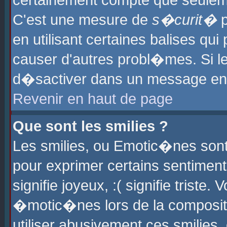
certainement compte que seuleme
C'est une mesure de
s�curit�
p
en utilisant certaines balises qu
causer d'autres probl�mes. Si l
d�sactiver dans un message en p
Revenir en haut de page
Que sont les smilies ?
Les smilies, ou Emotic�nes sont 
pour exprimer certains sentiments
signifie joyeux, :( signifie triste
�motic�nes lors de la composit
utiliser abusivement ces smilies,