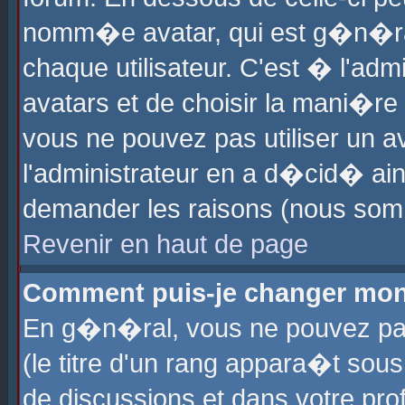
nomm�e avatar, qui est g�n�ra
chaque utilisateur. C'est � l'admi
avatars et de choisir la mani�re 
vous ne pouvez pas utiliser un av
l'administrateur en a d�cid� ain
demander les raisons (nous somm
Revenir en haut de page
Comment puis-je changer mon
En g�n�ral, vous ne pouvez pas 
(le titre d'un rang appara�t sous
de discussions et dans votre prof