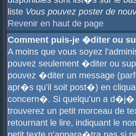
liste
Vous pouvez poster de nouve
Revenir en haut de page
Comment puis-je �diter ou s
A moins que vous soyez l'admini
pouvez seulement �diter ou sup
pouvez �diter un message (parf
apr�s qu'il soit post�) en cliqu
concern�. Si quelqu'un a d�j�
trouverez un petit morceau de t
retournant le lire, indiquant le 
petit texte n'appara�tra pas si 