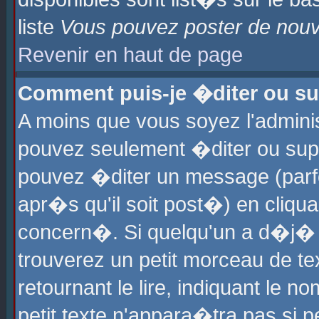
liste
Vous pouvez poster de nouve
Revenir en haut de page
Comment puis-je �diter ou s
A moins que vous soyez l'admini
pouvez seulement �diter ou sup
pouvez �diter un message (parf
apr�s qu'il soit post�) en cliqu
concern�. Si quelqu'un a d�j�
trouverez un petit morceau de t
retournant le lire, indiquant le 
petit texte n'appara�tra pas si 