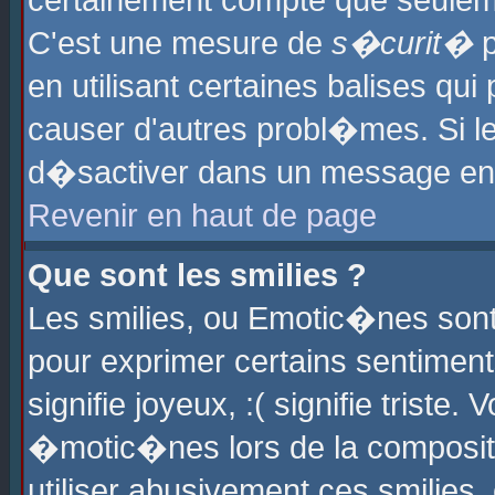
certainement compte que seuleme
C'est une mesure de
s�curit�
p
en utilisant certaines balises qu
causer d'autres probl�mes. Si l
d�sactiver dans un message en p
Revenir en haut de page
Que sont les smilies ?
Les smilies, ou Emotic�nes sont 
pour exprimer certains sentiments
signifie joyeux, :( signifie triste
�motic�nes lors de la composit
utiliser abusivement ces smilies,