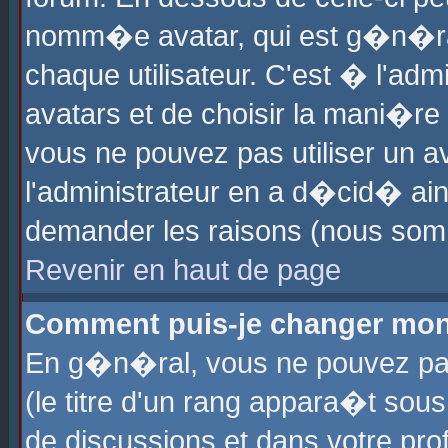
nomm�e avatar, qui est g�n�ra
chaque utilisateur. C'est � l'admi
avatars et de choisir la mani�re 
vous ne pouvez pas utiliser un av
l'administrateur en a d�cid� ain
demander les raisons (nous somm
Revenir en haut de page
Comment puis-je changer mon
En g�n�ral, vous ne pouvez pas 
(le titre d'un rang appara�t sous
de discussions et dans votre prof