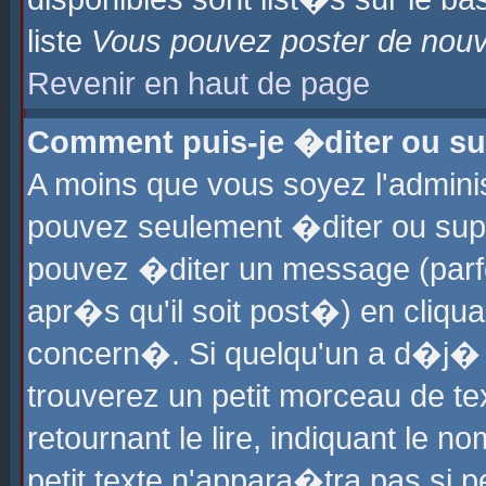
liste
Vous pouvez poster de nouve
Revenir en haut de page
Comment puis-je �diter ou s
A moins que vous soyez l'admini
pouvez seulement �diter ou sup
pouvez �diter un message (parf
apr�s qu'il soit post�) en cliqu
concern�. Si quelqu'un a d�j�
trouverez un petit morceau de t
retournant le lire, indiquant le 
petit texte n'appara�tra pas si 