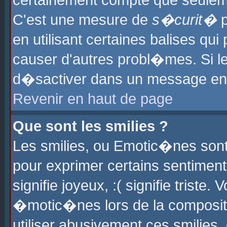
certainement compte que seuleme
C'est une mesure de
s�curit�
p
en utilisant certaines balises qu
causer d'autres probl�mes. Si l
d�sactiver dans un message en p
Revenir en haut de page
Que sont les smilies ?
Les smilies, ou Emotic�nes sont 
pour exprimer certains sentiments
signifie joyeux, :( signifie triste
�motic�nes lors de la composit
utiliser abusivement ces smilies,