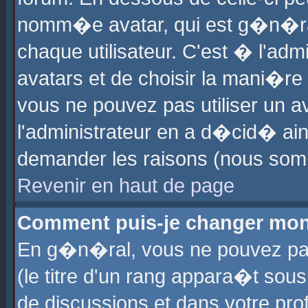
nomm�e avatar, qui est g�n�ra
chaque utilisateur. C'est � l'admi
avatars et de choisir la mani�re 
vous ne pouvez pas utiliser un av
l'administrateur en a d�cid� ain
demander les raisons (nous somm
Revenir en haut de page
Comment puis-je changer mon
En g�n�ral, vous ne pouvez pas 
(le titre d'un rang appara�t sous
de discussions et dans votre prof