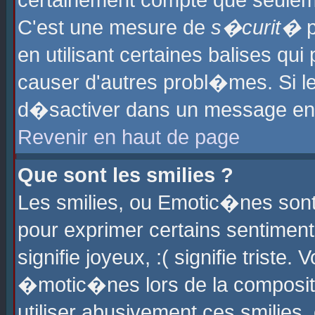
certainement compte que seuleme
C'est une mesure de
s�curit�
p
en utilisant certaines balises qu
causer d'autres probl�mes. Si l
d�sactiver dans un message en p
Revenir en haut de page
Que sont les smilies ?
Les smilies, ou Emotic�nes sont 
pour exprimer certains sentiments
signifie joyeux, :( signifie triste
�motic�nes lors de la composit
utiliser abusivement ces smilies,