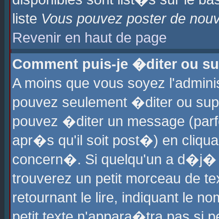
liste
Vous pouvez poster de nouve
Revenir en haut de page
Comment puis-je �diter ou s
A moins que vous soyez l'admini
pouvez seulement �diter ou sup
pouvez �diter un message (parf
apr�s qu'il soit post�) en cliqu
concern�. Si quelqu'un a d�j�
trouverez un petit morceau de t
retournant le lire, indiquant le 
petit texte n'appara�tra pas si 