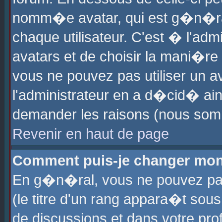
nomm�e avatar, qui est g�n�ra
chaque utilisateur. C'est � l'admi
avatars et de choisir la mani�re 
vous ne pouvez pas utiliser un av
l'administrateur en a d�cid� ain
demander les raisons (nous somm
Revenir en haut de page
Comment puis-je changer mon
En g�n�ral, vous ne pouvez pas 
(le titre d'un rang appara�t sous
de discussions et dans votre prof