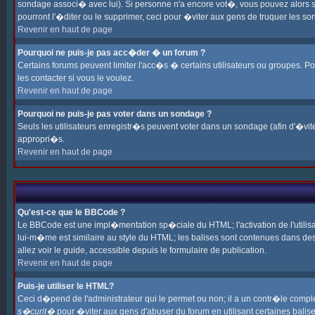
sondage associ� avec lui). Si personne n'a encore vot�, vous pouvez alors 
pourront l'�diter ou le supprimer, ceci pour �viter aux gens de truquer les s
Revenir en haut de page
Pourquoi ne puis-je pas acc�der � un forum ?
Certains forums peuvent limiter l'acc�s � certains utilisateurs ou groupes. Po
les contacter si vous le voulez.
Revenir en haut de page
Pourquoi ne puis-je pas voter dans un sondage ?
Seuls les utilisateurs enregistr�s peuvent voter dans un sondage (afin d'�vit
appropri�s.
Revenir en haut de page
Qu'est-ce que le BBCode ?
Le BBCode est une impl�mentation sp�ciale du HTML; l'activation de l'utilis
lui-m�me est similaire au style du HTML; les balises sont contenues dans des c
allez voir le guide, accessible depuis le formulaire de publication.
Revenir en haut de page
Puis-je utiliser le HTML?
Ceci d�pend de l'administrateur qui le permet ou non; il a un contr�le compl
s�curit�
pour �viter aux gens d'abuser du forum en utilisant certaines bali