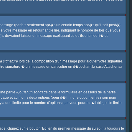
essage (parfois seulement apr�s un certain temps apr�s qu'il soit post�)
otre message en retournant le lire, indiquant le nombre de fois que vous
ls devraient laisser un message expliquant ce qu'ils ont modifi� et
sa signature
lors de la composition d'un message pour ajouter votre signature.
tre signature � un message en particulier en d�cochant la case Attacher sa
 une partie
Ajouter un sondage
dans le formulaire en dessous de la partie
ondage et au moins deux options (pour d�finir une option, entrez son nom
y a une limite pour le nombre d'options que vous pourrez �tablir; cette limite
cliquez sur le bouton 'Editer' du premier message du sujet (il a toujours le