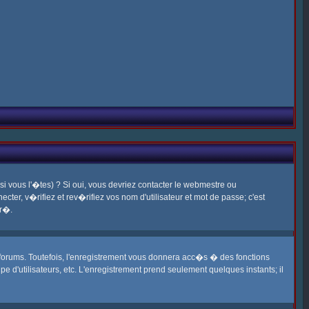
 vous l'�tes) ? Si oui, vous devriez contacter le webmestre ou
er, v�rifiez et rev�rifiez vos nom d'utilisateur et mot de passe; c'est
ur�.
 forums. Toutefois, l'enregistrement vous donnera acc�s � des fonctions
e d'utilisateurs, etc. L'enregistrement prend seulement quelques instants; il