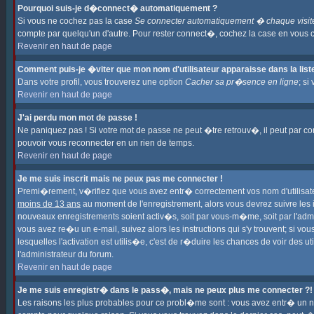
Pourquoi suis-je d�connect� automatiquement ?
Si vous ne cochez pas la case
Se connecter automatiquement � chaque visit
compte par quelqu'un d'autre. Pour rester connect�, cochez la case en vous 
Revenir en haut de page
Comment puis-je �viter que mon nom d'utilisateur apparaisse dans la liste 
Dans votre profil, vous trouverez une option
Cacher sa pr�sence en ligne
; si
Revenir en haut de page
J'ai perdu mon mot de passe !
Ne paniquez pas ! Si votre mot de passe ne peut �tre retrouv�, il peut par con
pouvoir vous reconnecter en un rien de temps.
Revenir en haut de page
Je me suis inscrit mais ne peux pas me connecter !
Premi�rement, v�rifiez que vous avez entr� correctement vos nom d'utilisateur
moins de 13 ans
au moment de l'enregistrement, alors vous devrez suivre les 
nouveaux enregistrements soient activ�s, soit par vous-m�me, soit par l'admi
vous avez re�u un e-mail, suivez alors les instructions qui s'y trouvent; si v
lesquelles l'activation est utilis�e, c'est de r�duire les chances de voir de
l'administrateur du forum.
Revenir en haut de page
Je me suis enregistr� dans le pass�, mais ne peux plus me connecter ?!
Les raisons les plus probables pour ce probl�me sont : vous avez entr� un no