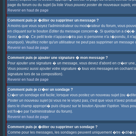
page du forum ou du sujet (la liste
Vous pouvez poster de nouveaux sujets, vou
Revenir en haut de page
Comment puis-je �diter ou supprimer un message ?
A moins que vous soyez l'administrateur ou mod�rateur du forum, vous pouv
en cliquant sur le bouton
Editer
du message concern�. Si quelqu'un a d�j� r�p
l'avez �dit�. Ce petit texte n'appara�tra pas si personne n'a r�pondu, il n'
pourquoi). Veuillez noter qu'un utilisateur ne peut pas supprimer un message
Revenir en haut de page
Comment puis-je ajouter une signature � mon message ?
Pour ajouter une signature � un message, vous devez d'abord en cr�er une, e
Vous pouvez aussi ajouter votre signature � tous vos messages en cochant la
signature lors de sa composition).
Revenir en haut de page
Comment puis-je cr�er un sondage ?
Cr�er un sondage est facile; lorsque vous postez un nouveau sujet (ou �ditez 
Poster un nouveau sujet
(si vous ne le voyez pas, c'est que vous n'avez prob
dans le champ appropri� puis cliquez sur le bouton
Ajouter l'option
. Vous pou
est fix�e par l'administrateur du forum).
Revenir en haut de page
Comment puis-je �diter ou supprimer un sondage ?
Comme pour les messages, les sondages peuvent uniquement �tre �dit�s par le