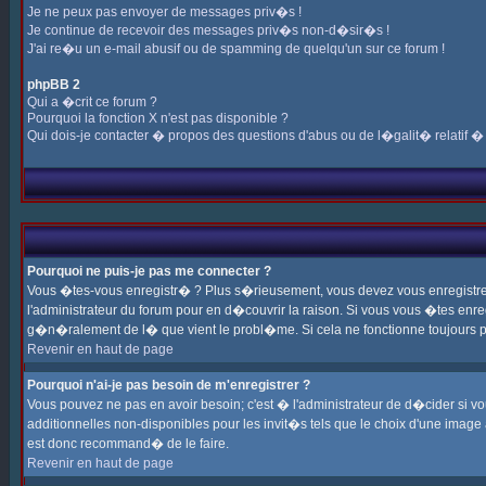
Je ne peux pas envoyer de messages priv�s !
Je continue de recevoir des messages priv�s non-d�sir�s !
J'ai re�u un e-mail abusif ou de spamming de quelqu'un sur ce forum !
phpBB 2
Qui a �crit ce forum ?
Pourquoi la fonction X n'est pas disponible ?
Qui dois-je contacter � propos des questions d'abus ou de l�galit� relatif �
Pourquoi ne puis-je pas me connecter ?
Vous �tes-vous enregistr� ? Plus s�rieusement, vous devez vous enregistrer 
l'administrateur du forum pour en d�couvrir la raison. Si vous vous �tes enre
g�n�ralement de l� que vient le probl�me. Si cela ne fonctionne toujours pas
Revenir en haut de page
Pourquoi n'ai-je pas besoin de m'enregistrer ?
Vous pouvez ne pas en avoir besoin; c'est � l'administrateur de d�cider si v
additionnelles non-disponibles pour les invit�s tels que le choix d'une image 
est donc recommand� de le faire.
Revenir en haut de page