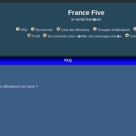
France Five
le sentai fran�ais
FAQ
Rechercher
Liste des Membres
Groupes d'utilisateurs
Profil
Se connecter pour v�rifier ses messages priv�s
Con
FAQ
 utilisateurs en ligne ?