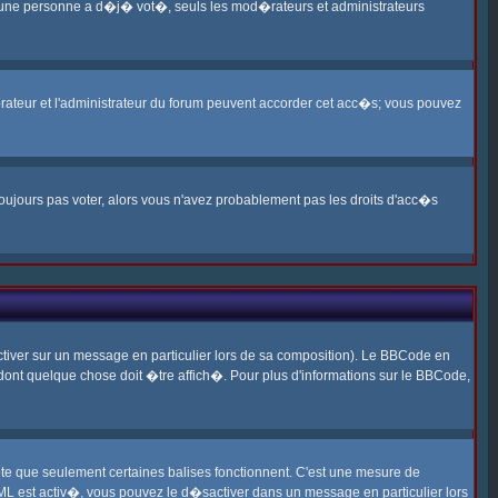
i une personne a d�j� vot�, seuls les mod�rateurs et administrateurs
d�rateur et l'administrateur du forum peuvent accorder cet acc�s; vous pouvez
oujours pas voter, alors vous n'avez probablement pas les droits d'acc�s
tiver sur un message en particulier lors de sa composition). Le BBCode en
e dont quelque chose doit �tre affich�. Pour plus d'informations sur le BBCode,
pte que seulement certaines balises fonctionnent. C'est une mesure de
TML est activ�, vous pouvez le d�sactiver dans un message en particulier lors