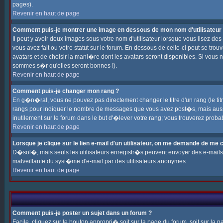
pages).
Revenir en haut de page
Comment puis-je montrer une image en dessous de mon nom d'utilisateur
Il peut y avoir deux images sous votre nom d'utilisateur lorsque vous lisez
vous avez fait ou votre statut sur le forum. En dessous de celle-ci peut se t
avatars et de choisir la mani�re dont les avatars seront disponibles. Si vous 
sommes s�r qu'elles seront bonnes !).
Revenir en haut de page
Comment puis-je changer mon rang ?
En g�n�ral, vous ne pouvez pas directement changer le titre d'un rang (le titre
rangs pour indiquer le nombre de messages que vous avez post�s, mais aussi po
inutilement sur le forum dans le but d'�lever votre rang; vous trouverez pr
Revenir en haut de page
Lorsque je clique sur le lien e-mail d'un utilisateur, on me demande de me 
D�sol�, mais seuls les utilisateurs enregistr�s peuvent envoyer des e-mails � 
malveillante du syst�me d'e-mail par des utilisateurs anonymes.
Revenir en haut de page
Comment puis-je poster un sujet dans un forum ?
Facile, cliquez sur le bouton appropri� soit sur la page du forum, soit sur la 