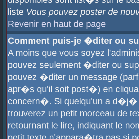
liste
Vous pouvez poster de nouve
Revenir en haut de page
Comment puis-je �diter ou s
A moins que vous soyez l'admini
pouvez seulement �diter ou sup
pouvez �diter un message (parf
apr�s qu'il soit post�) en cliqu
concern�. Si quelqu'un a d�j�
trouverez un petit morceau de t
retournant le lire, indiquant le 
petit texte n'appara�tra pas si 