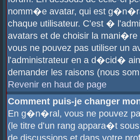
nomm�e avatar, qui est g�n�ra
chaque utilisateur. C'est � l'admi
avatars et de choisir la mani�re 
vous ne pouvez pas utiliser un av
l'administrateur en a d�cid� ain
demander les raisons (nous somm
Revenir en haut de page
Comment puis-je changer mon
En g�n�ral, vous ne pouvez pas 
(le titre d'un rang appara�t sous
de discussions et dans votre prof