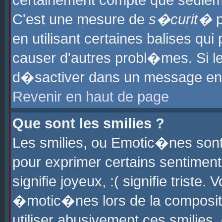
certainement compte que seuleme
C'est une mesure de
s�curit�
p
en utilisant certaines balises qu
causer d'autres probl�mes. Si l
d�sactiver dans un message en p
Revenir en haut de page
Que sont les smilies ?
Les smilies, ou Emotic�nes sont 
pour exprimer certains sentiments
signifie joyeux, :( signifie triste
�motic�nes lors de la composit
utiliser abusivement ces smilies,