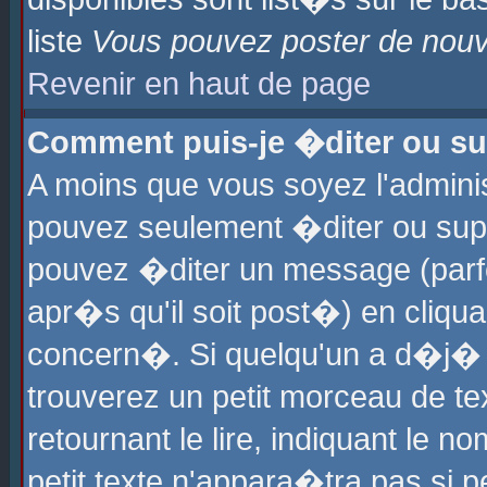
liste
Vous pouvez poster de nouve
Revenir en haut de page
Comment puis-je �diter ou s
A moins que vous soyez l'admini
pouvez seulement �diter ou sup
pouvez �diter un message (parf
apr�s qu'il soit post�) en cliqu
concern�. Si quelqu'un a d�j�
trouverez un petit morceau de t
retournant le lire, indiquant le 
petit texte n'appara�tra pas si 