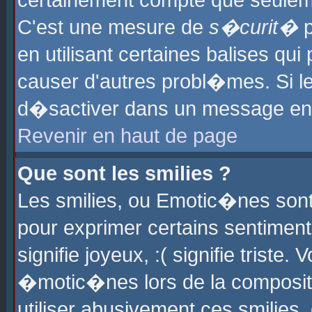
certainement compte que seuleme
C'est une mesure de
s�curit�
p
en utilisant certaines balises qu
causer d'autres probl�mes. Si l
d�sactiver dans un message en p
Revenir en haut de page
Que sont les smilies ?
Les smilies, ou Emotic�nes sont 
pour exprimer certains sentiments
signifie joyeux, :( signifie triste
�motic�nes lors de la composit
utiliser abusivement ces smilies,