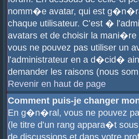
nomm�e avatar, qui est g�n�ra
chaque utilisateur. C'est � l'admi
avatars et de choisir la mani�re 
vous ne pouvez pas utiliser un av
l'administrateur en a d�cid� ain
demander les raisons (nous somm
Revenir en haut de page
Comment puis-je changer mon
En g�n�ral, vous ne pouvez pas 
(le titre d'un rang appara�t sous
de discussions et dans votre prof