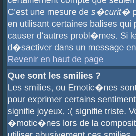
certainement compte que seuleme
C'est une mesure de
s�curit�
p
en utilisant certaines balises qu
causer d'autres probl�mes. Si l
d�sactiver dans un message en p
Revenir en haut de page
Que sont les smilies ?
Les smilies, ou Emotic�nes sont 
pour exprimer certains sentiments
signifie joyeux, :( signifie triste
�motic�nes lors de la composit
utiliser abusivement ces smilies,