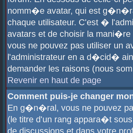
nomm�e avatar, qui est g�n�ra
chaque utilisateur. C'est � l'admi
avatars et de choisir la mani�re 
vous ne pouvez pas utiliser un av
l'administrateur en a d�cid� ain
demander les raisons (nous somm
Revenir en haut de page
Comment puis-je changer mon
En g�n�ral, vous ne pouvez pas 
(le titre d'un rang appara�t sous
de discussions et dans votre prof