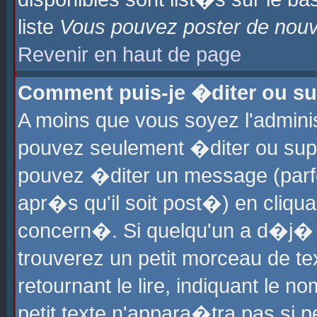
liste
Vous pouvez poster de nouve
Revenir en haut de page
Comment puis-je �diter ou s
A moins que vous soyez l'admini
pouvez seulement �diter ou sup
pouvez �diter un message (parf
apr�s qu'il soit post�) en cliqu
concern�. Si quelqu'un a d�j�
trouverez un petit morceau de t
retournant le lire, indiquant le 
petit texte n'appara�tra pas si 