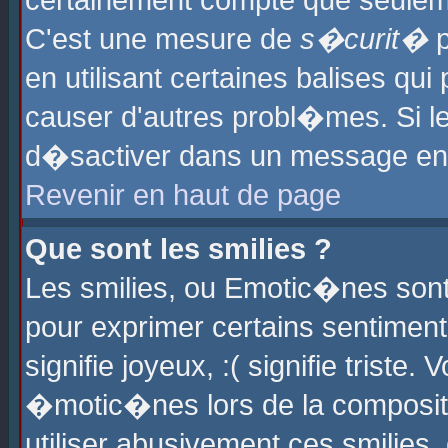
certainement compte que seuleme
C'est une mesure de
s�curit�
p
en utilisant certaines balises qu
causer d'autres probl�mes. Si l
d�sactiver dans un message en p
Revenir en haut de page
Que sont les smilies ?
Les smilies, ou Emotic�nes sont 
pour exprimer certains sentiments
signifie joyeux, :( signifie triste
�motic�nes lors de la composit
utiliser abusivement ces smilies,