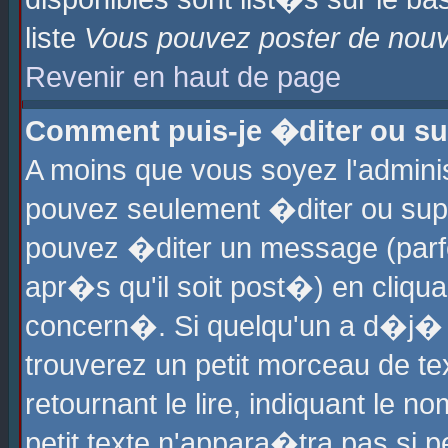
liste
Vous pouvez poster de nouve
Revenir en haut de page
Comment puis-je �diter ou s
A moins que vous soyez l'admini
pouvez seulement �diter ou sup
pouvez �diter un message (parf
apr�s qu'il soit post�) en cliqu
concern�. Si quelqu'un a d�j�
trouverez un petit morceau de t
retournant le lire, indiquant le 
petit texte n'appara�tra pas si 