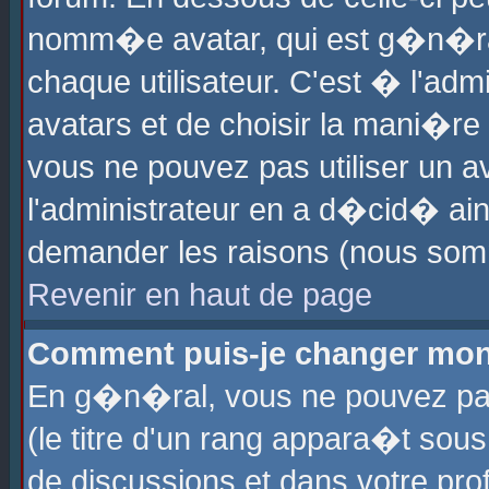
nomm�e avatar, qui est g�n�ra
chaque utilisateur. C'est � l'admi
avatars et de choisir la mani�re 
vous ne pouvez pas utiliser un av
l'administrateur en a d�cid� ain
demander les raisons (nous somm
Revenir en haut de page
Comment puis-je changer mon
En g�n�ral, vous ne pouvez pas 
(le titre d'un rang appara�t sous
de discussions et dans votre prof