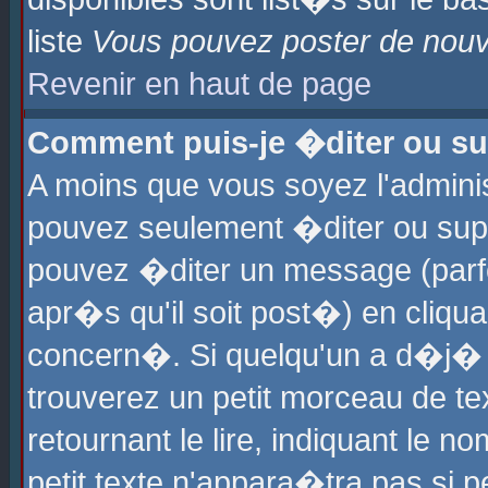
liste
Vous pouvez poster de nouve
Revenir en haut de page
Comment puis-je �diter ou s
A moins que vous soyez l'admini
pouvez seulement �diter ou sup
pouvez �diter un message (parf
apr�s qu'il soit post�) en cliqu
concern�. Si quelqu'un a d�j�
trouverez un petit morceau de t
retournant le lire, indiquant le 
petit texte n'appara�tra pas si 