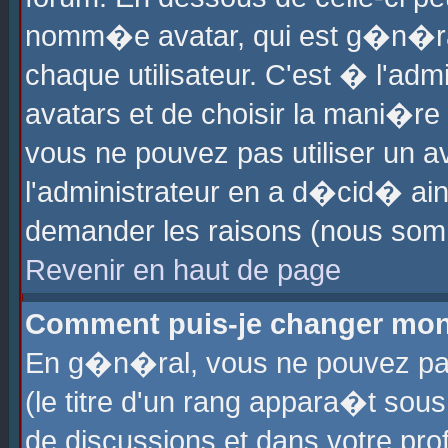
nomm�e avatar, qui est g�n�ra
chaque utilisateur. C'est � l'admi
avatars et de choisir la mani�re 
vous ne pouvez pas utiliser un av
l'administrateur en a d�cid� ain
demander les raisons (nous somm
Revenir en haut de page
Comment puis-je changer mon
En g�n�ral, vous ne pouvez pas 
(le titre d'un rang appara�t sous
de discussions et dans votre prof