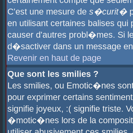
certainement compte que seuleme
C'est une mesure de
s�curit�
p
en utilisant certaines balises qu
causer d'autres probl�mes. Si l
d�sactiver dans un message en p
Revenir en haut de page
Que sont les smilies ?
Les smilies, ou Emotic�nes sont 
pour exprimer certains sentiments
signifie joyeux, :( signifie triste
�motic�nes lors de la composit
utiliser abusivement ces smilies,