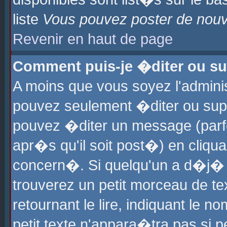
liste
Vous pouvez poster de nouve
Revenir en haut de page
Comment puis-je �diter ou s
A moins que vous soyez l'admini
pouvez seulement �diter ou sup
pouvez �diter un message (parf
apr�s qu'il soit post�) en cliqu
concern�. Si quelqu'un a d�j�
trouverez un petit morceau de t
retournant le lire, indiquant le 
petit texte n'appara�tra pas si 