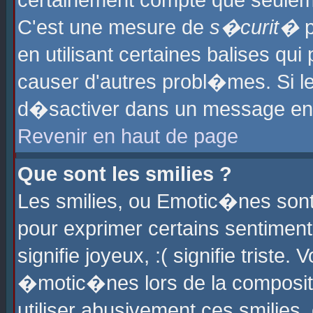
certainement compte que seuleme
C'est une mesure de
s�curit�
p
en utilisant certaines balises qu
causer d'autres probl�mes. Si l
d�sactiver dans un message en p
Revenir en haut de page
Que sont les smilies ?
Les smilies, ou Emotic�nes sont 
pour exprimer certains sentiments
signifie joyeux, :( signifie triste
�motic�nes lors de la composit
utiliser abusivement ces smilies,