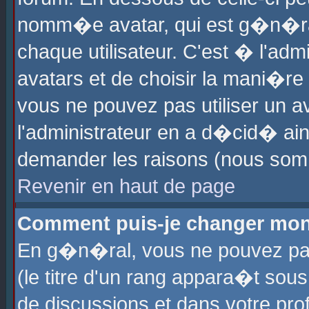
nomm�e avatar, qui est g�n�ra
chaque utilisateur. C'est � l'admi
avatars et de choisir la mani�re 
vous ne pouvez pas utiliser un av
l'administrateur en a d�cid� ain
demander les raisons (nous somm
Revenir en haut de page
Comment puis-je changer mon
En g�n�ral, vous ne pouvez pas 
(le titre d'un rang appara�t sous
de discussions et dans votre prof