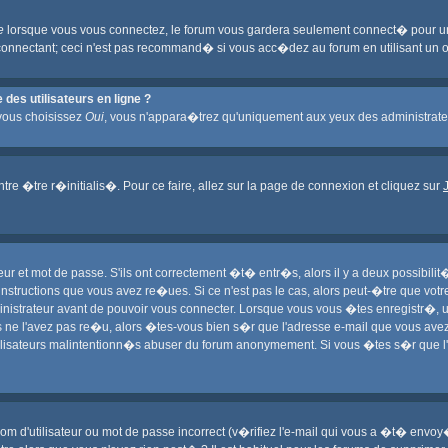
e
lorsque vous vous connectez, le forum vous gardera seulement connect� pour une
connectant; ceci n'est pas recommand� si vous acc�dez au forum en utilisant un o
des utilisateurs en ligne ?
 vous choisissez
Oui
, vous n'appara�trez qu'uniquement aux yeux des administrat
tre �tre r�initialis�. Pour ce faire, allez sur la page de connexion et cliquez sur
 et mot de passe. S'ils ont correctement �t� entr�s, alors il y a deux possibilit
instructions que vous avez re�ues. Si ce n'est pas le cas, alors peut-�tre que vot
nistrateur avant de pouvoir vous connecter. Lorsque vous vous �tes enregistr�, un
ous ne l'avez pas re�u, alors �tes-vous bien s�r que l'adresse e-mail que vous avez 
s utilisateurs malintentionn�s abuser du forum anonymement. Si vous �tes s�r que l
m d'utilisateur ou mot de passe incorrect (v�rifiez l'e-mail qui vous a �t� envo