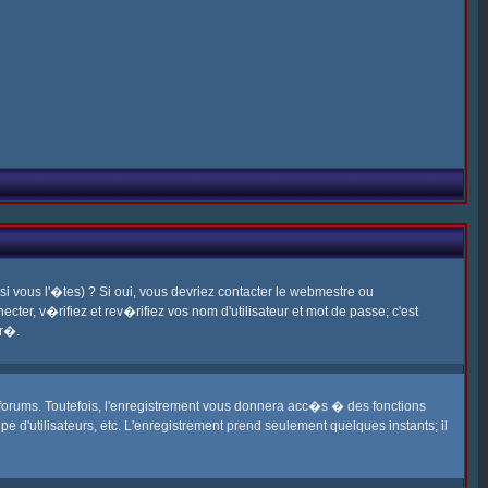
 vous l'�tes) ? Si oui, vous devriez contacter le webmestre ou
er, v�rifiez et rev�rifiez vos nom d'utilisateur et mot de passe; c'est
ur�.
 forums. Toutefois, l'enregistrement vous donnera acc�s � des fonctions
e d'utilisateurs, etc. L'enregistrement prend seulement quelques instants; il