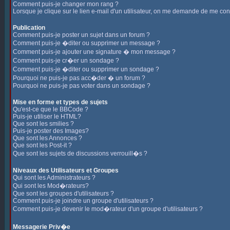
Comment puis-je changer mon rang ?
Lorsque je clique sur le lien e-mail d'un utilisateur, on me demande de me con
Publication
Comment puis-je poster un sujet dans un forum ?
Comment puis-je �diter ou supprimer un message ?
Comment puis-je ajouter une signature � mon message ?
Comment puis-je cr�er un sondage ?
Comment puis-je �diter ou supprimer un sondage ?
Pourquoi ne puis-je pas acc�der � un forum ?
Pourquoi ne puis-je pas voter dans un sondage ?
Mise en forme et types de sujets
Qu'est-ce que le BBCode ?
Puis-je utiliser le HTML?
Que sont les smilies ?
Puis-je poster des Images?
Que sont les Annonces ?
Que sont les Post-it ?
Que sont les sujets de discussions verrouill�s ?
Niveaux des Utilisateurs et Groupes
Qui sont les Administrateurs ?
Qui sont les Mod�rateurs?
Que sont les groupes d'utilisateurs ?
Comment puis-je joindre un groupe d'utilisateurs ?
Comment puis-je devenir le mod�rateur d'un groupe d'utilisateurs ?
Messagerie Priv�e