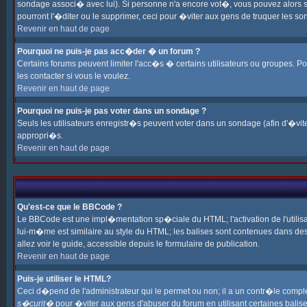
sondage associ� avec lui). Si personne n'a encore vot�, vous pouvez alors 
pourront l'�diter ou le supprimer, ceci pour �viter aux gens de truquer les s
Revenir en haut de page
Pourquoi ne puis-je pas acc�der � un forum ?
Certains forums peuvent limiter l'acc�s � certains utilisateurs ou groupes. Po
les contacter si vous le voulez.
Revenir en haut de page
Pourquoi ne puis-je pas voter dans un sondage ?
Seuls les utilisateurs enregistr�s peuvent voter dans un sondage (afin d'�vit
appropri�s.
Revenir en haut de page
Qu'est-ce que le BBCode ?
Le BBCode est une impl�mentation sp�ciale du HTML; l'activation de l'utilis
lui-m�me est similaire au style du HTML; les balises sont contenues dans des c
allez voir le guide, accessible depuis le formulaire de publication.
Revenir en haut de page
Puis-je utiliser le HTML?
Ceci d�pend de l'administrateur qui le permet ou non; il a un contr�le compl
s�curit�
pour �viter aux gens d'abuser du forum en utilisant certaines bali