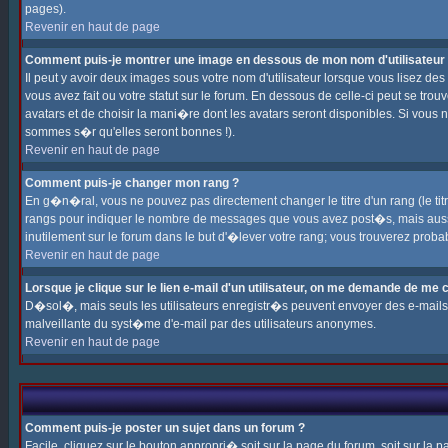
pages).
Revenir en haut de page
Comment puis-je montrer une image en dessous de mon nom d'utilisateur
Il peut y avoir deux images sous votre nom d'utilisateur lorsque vous lisez
vous avez fait ou votre statut sur le forum. En dessous de celle-ci peut se t
avatars et de choisir la mani�re dont les avatars seront disponibles. Si vous 
sommes s�r qu'elles seront bonnes !).
Revenir en haut de page
Comment puis-je changer mon rang ?
En g�n�ral, vous ne pouvez pas directement changer le titre d'un rang (le titre
rangs pour indiquer le nombre de messages que vous avez post�s, mais aussi po
inutilement sur le forum dans le but d'�lever votre rang; vous trouverez pr
Revenir en haut de page
Lorsque je clique sur le lien e-mail d'un utilisateur, on me demande de me 
D�sol�, mais seuls les utilisateurs enregistr�s peuvent envoyer des e-mails � 
malveillante du syst�me d'e-mail par des utilisateurs anonymes.
Revenir en haut de page
Comment puis-je poster un sujet dans un forum ?
Facile, cliquez sur le bouton appropri� soit sur la page du forum, soit sur la 