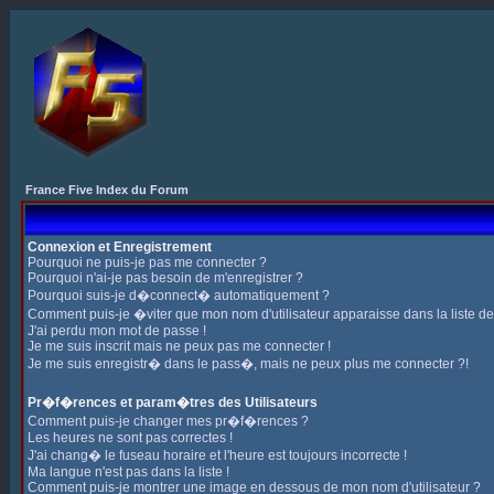
France Five Index du Forum
Connexion et Enregistrement
Pourquoi ne puis-je pas me connecter ?
Pourquoi n'ai-je pas besoin de m'enregistrer ?
Pourquoi suis-je d�connect� automatiquement ?
Comment puis-je �viter que mon nom d'utilisateur apparaisse dans la liste des
J'ai perdu mon mot de passe !
Je me suis inscrit mais ne peux pas me connecter !
Je me suis enregistr� dans le pass�, mais ne peux plus me connecter ?!
Pr�f�rences et param�tres des Utilisateurs
Comment puis-je changer mes pr�f�rences ?
Les heures ne sont pas correctes !
J'ai chang� le fuseau horaire et l'heure est toujours incorrecte !
Ma langue n'est pas dans la liste !
Comment puis-je montrer une image en dessous de mon nom d'utilisateur ?