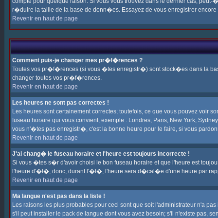
compte pour quelque raison. Si vous vous trouvez dans le dernier cas, peut-�t
r�duire la taille de la base de donn�es. Essayez de vous enregistrer encore 
Revenir en haut de page
Comment puis-je changer mes pr�f�rences ?
Toutes vos pr�f�rences (si vous �tes enregistr�) sont stock�es dans la base
changer toutes vos pr�f�rences.
Revenir en haut de page
Les heures ne sont pas correctes !
Les heures sont certainement correctes; toutefois, ce que vous pouvez voir so
fuseau horaire qui vous convient, exemple : Londres, Paris, New York, Sydney,
vous n'�tes pas enregistr�, c'est la bonne heure pour le faire, si vous pardon
Revenir en haut de page
J'ai chang� le fuseau horaire et l'heure est toujours incorrecte !
Si vous �tes s�r d'avoir choisi le bon fuseau horaire et que l'heure est tou
l'heure d'�t�; donc, durant l'�t�, l'heure sera d�cal�e d'une heure par rapp
Revenir en haut de page
Ma langue n'est pas dans la liste !
Les raisons les plus probables pour ceci sont que soit l'administrateur n'a pa
s'il peut installer le pack de langue dont vous avez besoin; s'il n'existe pas,