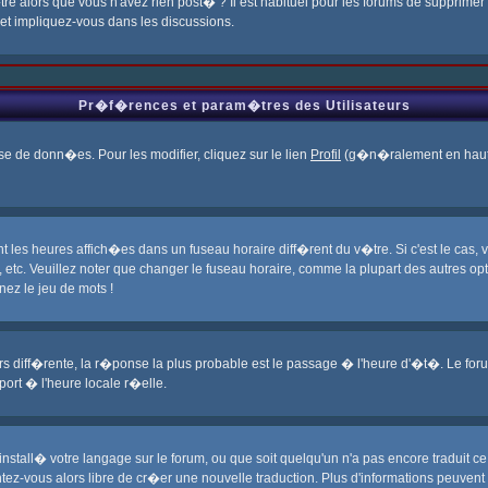
re alors que vous n'avez rien post� ? Il est habituel pour les forums de supprimer
et impliquez-vous dans les discussions.
Pr�f�rences et param�tres des Utilisateurs
 de donn�es. Pour les modifier, cliquez sur le lien
Profil
(g�n�ralement en haut d
nt les heures affich�es dans un fuseau horaire diff�rent du v�tre. Si c'est le cas,
 etc. Veuillez noter que changer le fuseau horaire, comme la plupart des autres opt
nez le jeu de mots !
jours diff�rente, la r�ponse la plus probable est le passage � l'heure d'�t�. Le f
ort � l'heure locale r�elle.
s install� votre langage sur le forum, ou que soit quelqu'un n'a pas encore tradui
 sentez-vous alors libre de cr�er une nouvelle traduction. Plus d'informations peuve