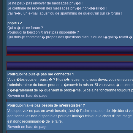
Je ne peux pas envoyer de messages priv�s !
Je continue de recevoir des messages priv�s non-d�sir�s !
J'ai re�u un e-mail abusif ou de spamming de quelqu'un sur ce forum !
phpBB 2
Qui a �crit ce forum ?
Pourquoi la fonction X n'est pas disponible ?
Qui dois-je contacter � propos des questions d'abus ou de l�galit� relatif �
Pourquoi ne puis-je pas me connecter ?
Vous �tes-vous enregistr� ? Plus s�rieusement, vous devez vous enregistrer 
l'administrateur du forum pour en d�couvrir la raison. Si vous vous �tes enre
g�n�ralement de l� que vient le probl�me. Si cela ne fonctionne toujours pas
Revenir en haut de page
Pourquoi n'ai-je pas besoin de m'enregistrer ?
Vous pouvez ne pas en avoir besoin; c'est � l'administrateur de d�cider si v
additionnelles non-disponibles pour les invit�s tels que le choix d'une image 
est donc recommand� de le faire.
Revenir en haut de page