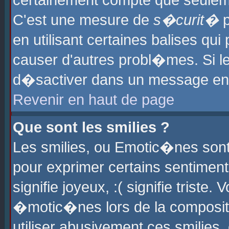
certainement compte que seuleme
C'est une mesure de
s�curit�
p
en utilisant certaines balises qu
causer d'autres probl�mes. Si l
d�sactiver dans un message en p
Revenir en haut de page
Que sont les smilies ?
Les smilies, ou Emotic�nes sont 
pour exprimer certains sentiments
signifie joyeux, :( signifie triste
�motic�nes lors de la composit
utiliser abusivement ces smilies,