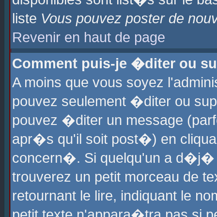
liste
Vous pouvez poster de nouve
Revenir en haut de page
Comment puis-je �diter ou s
A moins que vous soyez l'admini
pouvez seulement �diter ou sup
pouvez �diter un message (parf
apr�s qu'il soit post�) en cliqu
concern�. Si quelqu'un a d�j�
trouverez un petit morceau de t
retournant le lire, indiquant le 
petit texte n'appara�tra pas si 