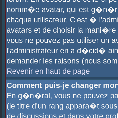
nomm�e avatar, qui est g�n�ra
chaque utilisateur. C'est � l'admi
avatars et de choisir la mani�re 
vous ne pouvez pas utiliser un av
l'administrateur en a d�cid� ain
demander les raisons (nous somm
Revenir en haut de page
Comment puis-je changer mon
En g�n�ral, vous ne pouvez pas 
(le titre d'un rang appara�t sous
de discussions et dans votre prof