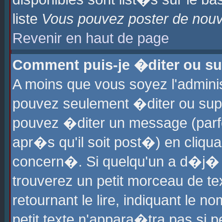
liste
Vous pouvez poster de nouve
Revenir en haut de page
Comment puis-je �diter ou s
A moins que vous soyez l'admini
pouvez seulement �diter ou sup
pouvez �diter un message (parf
apr�s qu'il soit post�) en cliqu
concern�. Si quelqu'un a d�j�
trouverez un petit morceau de t
retournant le lire, indiquant le 
petit texte n'appara�tra pas si 