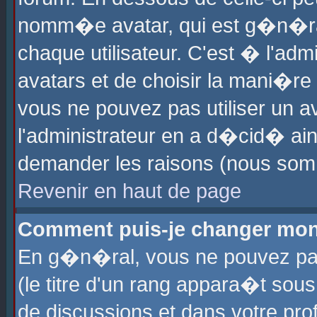
nomm�e avatar, qui est g�n�ra
chaque utilisateur. C'est � l'admi
avatars et de choisir la mani�re 
vous ne pouvez pas utiliser un av
l'administrateur en a d�cid� ain
demander les raisons (nous somm
Revenir en haut de page
Comment puis-je changer mon
En g�n�ral, vous ne pouvez pas 
(le titre d'un rang appara�t sous
de discussions et dans votre prof