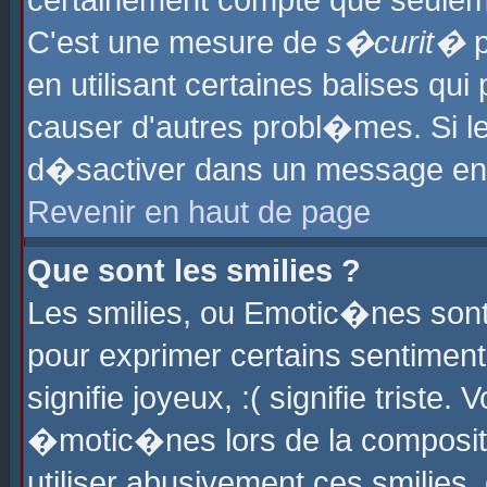
certainement compte que seuleme
C'est une mesure de
s�curit�
p
en utilisant certaines balises qu
causer d'autres probl�mes. Si l
d�sactiver dans un message en p
Revenir en haut de page
Que sont les smilies ?
Les smilies, ou Emotic�nes sont 
pour exprimer certains sentiments
signifie joyeux, :( signifie triste
�motic�nes lors de la composit
utiliser abusivement ces smilies,