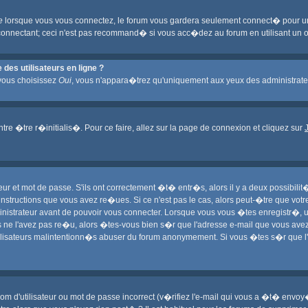
e
lorsque vous vous connectez, le forum vous gardera seulement connect� pour une
connectant; ceci n'est pas recommand� si vous acc�dez au forum en utilisant un o
des utilisateurs en ligne ?
 vous choisissez
Oui
, vous n'appara�trez qu'uniquement aux yeux des administrat
tre �tre r�initialis�. Pour ce faire, allez sur la page de connexion et cliquez sur
 et mot de passe. S'ils ont correctement �t� entr�s, alors il y a deux possibilit
instructions que vous avez re�ues. Si ce n'est pas le cas, alors peut-�tre que vot
nistrateur avant de pouvoir vous connecter. Lorsque vous vous �tes enregistr�, un
ous ne l'avez pas re�u, alors �tes-vous bien s�r que l'adresse e-mail que vous avez 
s utilisateurs malintentionn�s abuser du forum anonymement. Si vous �tes s�r que l
m d'utilisateur ou mot de passe incorrect (v�rifiez l'e-mail qui vous a �t� envo