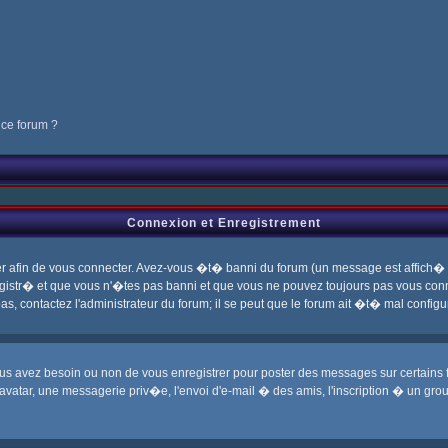
 ce forum ?
Connexion et Enregistrement
afin de vous connecter. Avez-vous �t� banni du forum (un message est affich� si
gistr� et que vous n'�tes pas banni et que vous ne pouvez toujours pas vous connect
, contactez l'administrateur du forum; il se peut que le forum ait �t� mal config
ous avez besoin ou non de vous enregistrer pour poster des messages sur certains
avatar, une messagerie priv�e, l'envoi d'e-mail � des amis, l'inscription � un group