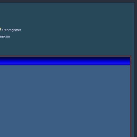
S'enregistrer
nexion