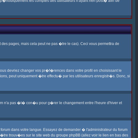
 p�riodiquement les comptes des utilisateurs n'ayant rien post� afin de
es pages, mais cela peut ne pas �tre le cas). Ceci vous permettra de
 vous devriez changer vos pr�f�rences dans votre profil en choisissant le
ions, peut uniquement �tre effectu� par les utilisateurs enregistr�s. Donc, si
orum n'a pas �t� con�u pour g�rer le changement entre l'heure d'hiver et
t ce forum dans votre langue. Essayez de demander � l'administrateur du forum
nt �tre trouv�es sur le site web du groupe phpBB (allez voir le lien en bas des