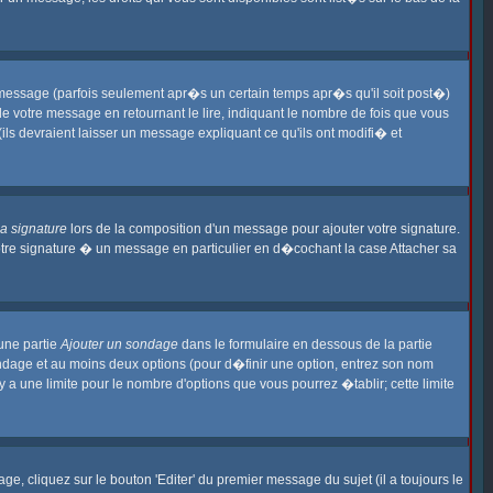
essage (parfois seulement apr�s un certain temps apr�s qu'il soit post�)
otre message en retournant le lire, indiquant le nombre de fois que vous
ls devraient laisser un message expliquant ce qu'ils ont modifi� et
sa signature
lors de la composition d'un message pour ajouter votre signature.
tre signature � un message en particulier en d�cochant la case Attacher sa
 une partie
Ajouter un sondage
dans le formulaire en dessous de la partie
ondage et au moins deux options (pour d�finir une option, entrez son nom
y a une limite pour le nombre d'options que vous pourrez �tablir; cette limite
cliquez sur le bouton 'Editer' du premier message du sujet (il a toujours le