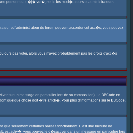
i une personne a d�j� vot�, seuls les mod�rateurs et administrateurs
d�rateur et l'administrateur du forum peuvent accorder cet acc�s; vous pouvez
oujours pas voter, alors vous n'avez probablement pas les droits d'acc�s
tiver sur un message en particulier lors de sa composition). Le BBCode en
e dont quelque chose doit �tre affich�. Pour plus d'informations sur le BBCode,
pte que seulement certaines balises fonctionnent. C'est une mesure de
TML est activ�, vous pouvez le d�sactiver dans un message en particulier lors