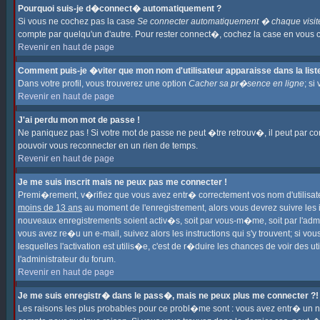
Pourquoi suis-je d�connect� automatiquement ?
Si vous ne cochez pas la case
Se connecter automatiquement � chaque visit
compte par quelqu'un d'autre. Pour rester connect�, cochez la case en vous 
Revenir en haut de page
Comment puis-je �viter que mon nom d'utilisateur apparaisse dans la liste 
Dans votre profil, vous trouverez une option
Cacher sa pr�sence en ligne
; si
Revenir en haut de page
J'ai perdu mon mot de passe !
Ne paniquez pas ! Si votre mot de passe ne peut �tre retrouv�, il peut par con
pouvoir vous reconnecter en un rien de temps.
Revenir en haut de page
Je me suis inscrit mais ne peux pas me connecter !
Premi�rement, v�rifiez que vous avez entr� correctement vos nom d'utilisateur
moins de 13 ans
au moment de l'enregistrement, alors vous devrez suivre les 
nouveaux enregistrements soient activ�s, soit par vous-m�me, soit par l'admi
vous avez re�u un e-mail, suivez alors les instructions qui s'y trouvent; si v
lesquelles l'activation est utilis�e, c'est de r�duire les chances de voir de
l'administrateur du forum.
Revenir en haut de page
Je me suis enregistr� dans le pass�, mais ne peux plus me connecter ?!
Les raisons les plus probables pour ce probl�me sont : vous avez entr� un no