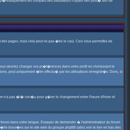
 p�riodiquement les comptes des utilisateurs n'ayant rien post� afin de
es pages, mais cela peut ne pas �tre le cas). Ceci vous permettra de
 vous devriez changer vos pr�f�rences dans votre profil en choisissant le
ions, peut uniquement �tre effectu� par les utilisateurs enregistr�s. Donc, si
orum n'a pas �t� con�u pour g�rer le changement entre l'heure d'hiver et
t ce forum dans votre langue. Essayez de demander � l'administrateur du forum
nt �tre trouv�es sur le site web du groupe phpBB (allez voir le lien en bas des