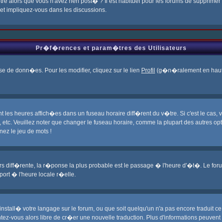
re alors que vous n'avez rien post� ? Il est habituel pour les forums de supprimer
et impliquez-vous dans les discussions.
Pr�f�rences et param�tres des Utilisateurs
 de donn�es. Pour les modifier, cliquez sur le lien
Profil
(g�n�ralement en haut d
nt les heures affich�es dans un fuseau horaire diff�rent du v�tre. Si c'est le cas,
 etc. Veuillez noter que changer le fuseau horaire, comme la plupart des autres opt
nez le jeu de mots !
jours diff�rente, la r�ponse la plus probable est le passage � l'heure d'�t�. Le f
ort � l'heure locale r�elle.
s install� votre langage sur le forum, ou que soit quelqu'un n'a pas encore tradui
 sentez-vous alors libre de cr�er une nouvelle traduction. Plus d'informations peuve