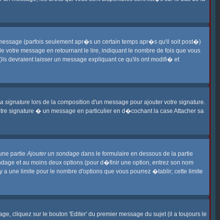
essage (parfois seulement apr�s un certain temps apr�s qu'il soit post�)
otre message en retournant le lire, indiquant le nombre de fois que vous
ls devraient laisser un message expliquant ce qu'ils ont modifi� et
sa signature
lors de la composition d'un message pour ajouter votre signature.
tre signature � un message en particulier en d�cochant la case Attacher sa
 une partie
Ajouter un sondage
dans le formulaire en dessous de la partie
ondage et au moins deux options (pour d�finir une option, entrez son nom
y a une limite pour le nombre d'options que vous pourrez �tablir; cette limite
cliquez sur le bouton 'Editer' du premier message du sujet (il a toujours le