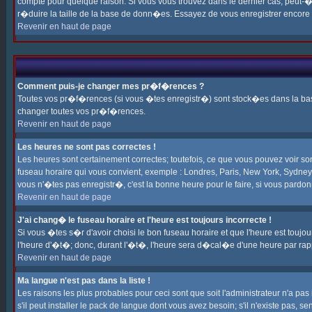
compte pour quelque raison. Si vous vous trouvez dans le dernier cas, peut-�t
r�duire la taille de la base de donn�es. Essayez de vous enregistrer encore 
Revenir en haut de page
Comment puis-je changer mes pr�f�rences ?
Toutes vos pr�f�rences (si vous �tes enregistr�) sont stock�es dans la base
changer toutes vos pr�f�rences.
Revenir en haut de page
Les heures ne sont pas correctes !
Les heures sont certainement correctes; toutefois, ce que vous pouvez voir so
fuseau horaire qui vous convient, exemple : Londres, Paris, New York, Sydney,
vous n'�tes pas enregistr�, c'est la bonne heure pour le faire, si vous pardon
Revenir en haut de page
J'ai chang� le fuseau horaire et l'heure est toujours incorrecte !
Si vous �tes s�r d'avoir choisi le bon fuseau horaire et que l'heure est tou
l'heure d'�t�; donc, durant l'�t�, l'heure sera d�cal�e d'une heure par rapp
Revenir en haut de page
Ma langue n'est pas dans la liste !
Les raisons les plus probables pour ceci sont que soit l'administrateur n'a pa
s'il peut installer le pack de langue dont vous avez besoin; s'il n'existe pas,