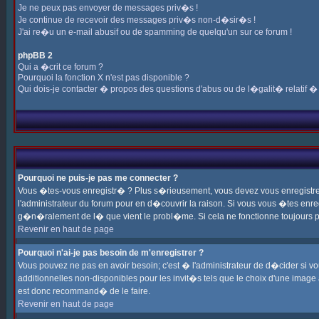
Je ne peux pas envoyer de messages priv�s !
Je continue de recevoir des messages priv�s non-d�sir�s !
J'ai re�u un e-mail abusif ou de spamming de quelqu'un sur ce forum !
phpBB 2
Qui a �crit ce forum ?
Pourquoi la fonction X n'est pas disponible ?
Qui dois-je contacter � propos des questions d'abus ou de l�galit� relatif �
Pourquoi ne puis-je pas me connecter ?
Vous �tes-vous enregistr� ? Plus s�rieusement, vous devez vous enregistrer 
l'administrateur du forum pour en d�couvrir la raison. Si vous vous �tes enre
g�n�ralement de l� que vient le probl�me. Si cela ne fonctionne toujours pas
Revenir en haut de page
Pourquoi n'ai-je pas besoin de m'enregistrer ?
Vous pouvez ne pas en avoir besoin; c'est � l'administrateur de d�cider si v
additionnelles non-disponibles pour les invit�s tels que le choix d'une image 
est donc recommand� de le faire.
Revenir en haut de page