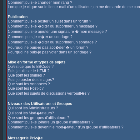
Comment puis-je changer mon rang ?
Lorsque je clique sur le lien e-mail d'un utilisateur, on me demande de me con
Publication
Comment puis-je poster un sujet dans un forum ?
Comment puis-je �diter ou supprimer un message ?
Comment puis-je ajouter une signature � mon message ?
Comment puis-je cr�er un sondage ?
Comment puis-je �diter ou supprimer un sondage ?
Pourquoi ne puis-je pas acc�der � un forum ?
Pourquoi ne puis-je pas voter dans un sondage ?
Mise en forme et types de sujets
Qu'est-ce que le BBCode ?
Puis-je utiliser le HTML?
Que sont les smilies ?
Puis-je poster des Images?
Que sont les Annonces ?
Que sont les Post-it ?
Que sont les sujets de discussions verrouill�s ?
Niveaux des Utilisateurs et Groupes
Qui sont les Administrateurs ?
Qui sont les Mod�rateurs?
Que sont les groupes d'utilisateurs ?
Comment puis-je joindre un groupe d'utilisateurs ?
Comment puis-je devenir le mod�rateur d'un groupe d'utilisateurs ?
Messagerie Priv�e