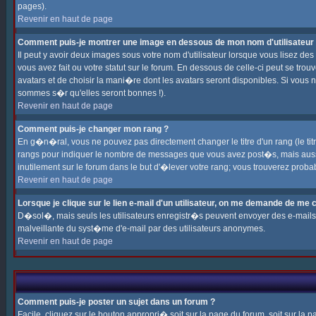
pages).
Revenir en haut de page
Comment puis-je montrer une image en dessous de mon nom d'utilisateur
Il peut y avoir deux images sous votre nom d'utilisateur lorsque vous lisez
vous avez fait ou votre statut sur le forum. En dessous de celle-ci peut se t
avatars et de choisir la mani�re dont les avatars seront disponibles. Si vous 
sommes s�r qu'elles seront bonnes !).
Revenir en haut de page
Comment puis-je changer mon rang ?
En g�n�ral, vous ne pouvez pas directement changer le titre d'un rang (le titre
rangs pour indiquer le nombre de messages que vous avez post�s, mais aussi po
inutilement sur le forum dans le but d'�lever votre rang; vous trouverez pr
Revenir en haut de page
Lorsque je clique sur le lien e-mail d'un utilisateur, on me demande de me 
D�sol�, mais seuls les utilisateurs enregistr�s peuvent envoyer des e-mails � 
malveillante du syst�me d'e-mail par des utilisateurs anonymes.
Revenir en haut de page
Comment puis-je poster un sujet dans un forum ?
Facile, cliquez sur le bouton appropri� soit sur la page du forum, soit sur la 