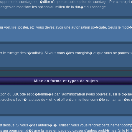
supprimer le sondage ou �diter n'importe quelle option du sondage. Par contre, s
ondages en modifiant les options au milieu de la dur�e du sondage.
ur voir, lire, poster, etc. vous devez avoir une autorisation sp�ciale. Seuls le mo
er le trucage des r�sultats). Si vous vous �tes enregistr� et que vous ne pouvez t
Mise en forme et types de sujets
ation du BBCode est d�termin�e par l'administrateur (vous pouvez aussi le d�sac
rochets [ et ] � la place de < et >, et offrent un meilleur contr�le sur la mani�r
et dessus. Si vous �tes autoris� � l'utiliser, vous vous rendrez certainement com
ses qui pourraient d�truire la mise en page ou causer d'autres probl�mes. Si le H