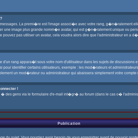
 ?
 des messages. La premi�re est l'image associ�e avec votre rang, g�n�ralement el
rouver une image plus grande nomm�e avatar, qui est g�n�ralement unique ou person
ne pouvez pas utiliser un avatar, cela voudra alors dire que l'administrateur en a 
 d'un rang appara�t sous votre nom d'utilisateur dans les sujets de discussions et 
ur identifier certains utilisateurs, exemple : les mod�rateurs et administrateurs 
obablement un mod�rateur ou administrateur qui abaissera simplement votre compte
connecter !
des gens via le formulaire d'e-mail int�gr� au forum (dans le cas o� l'administrate
Publication
page du sujet. Vous pourriez avoir besoin de vous enregistrer avant de pouvoir poste