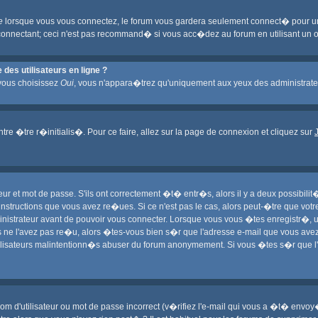
e
lorsque vous vous connectez, le forum vous gardera seulement connect� pour une
connectant; ceci n'est pas recommand� si vous acc�dez au forum en utilisant un o
des utilisateurs en ligne ?
 vous choisissez
Oui
, vous n'appara�trez qu'uniquement aux yeux des administrat
tre �tre r�initialis�. Pour ce faire, allez sur la page de connexion et cliquez sur
 et mot de passe. S'ils ont correctement �t� entr�s, alors il y a deux possibilit
instructions que vous avez re�ues. Si ce n'est pas le cas, alors peut-�tre que vot
nistrateur avant de pouvoir vous connecter. Lorsque vous vous �tes enregistr�, un
ous ne l'avez pas re�u, alors �tes-vous bien s�r que l'adresse e-mail que vous avez 
s utilisateurs malintentionn�s abuser du forum anonymement. Si vous �tes s�r que l
m d'utilisateur ou mot de passe incorrect (v�rifiez l'e-mail qui vous a �t� envo