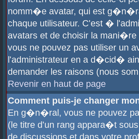
nomm�e avatar, qui est g�n�ra
chaque utilisateur. C'est � l'admi
avatars et de choisir la mani�re 
vous ne pouvez pas utiliser un av
l'administrateur en a d�cid� ain
demander les raisons (nous somm
Revenir en haut de page
Comment puis-je changer mon
En g�n�ral, vous ne pouvez pas 
(le titre d'un rang appara�t sous
de discussions et dans votre prof