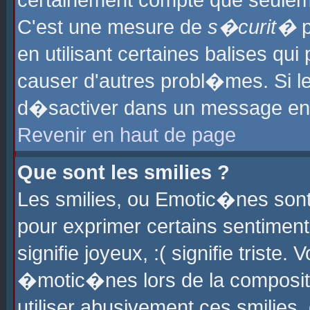
certainement compte que seuleme
C'est une mesure de
s�curit�
p
en utilisant certaines balises qu
causer d'autres probl�mes. Si l
d�sactiver dans un message en p
Revenir en haut de page
Que sont les smilies ?
Les smilies, ou Emotic�nes sont 
pour exprimer certains sentiments
signifie joyeux, :( signifie triste
�motic�nes lors de la composit
utiliser abusivement ces smilies,