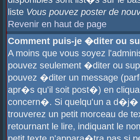
liste
Vous pouvez poster de nouve
Revenir en haut de page
Comment puis-je �diter ou s
A moins que vous soyez l'admini
pouvez seulement �diter ou sup
pouvez �diter un message (parf
apr�s qu'il soit post�) en cliqu
concern�. Si quelqu'un a d�j�
trouverez un petit morceau de t
retournant le lire, indiquant le 
petit texte n'appara�tra pas si 