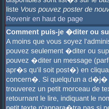
liste
Vous pouvez poster de nouve
Revenir en haut de page
Comment puis-je �diter ou s
A moins que vous soyez l'admini
pouvez seulement �diter ou sup
pouvez �diter un message (parf
apr�s qu'il soit post�) en cliqu
concern�. Si quelqu'un a d�j�
trouverez un petit morceau de t
retournant le lire, indiquant le 
petit texte n'appara�tra pas si 