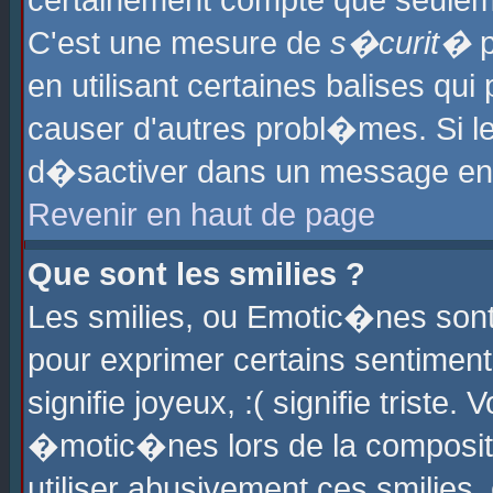
certainement compte que seuleme
C'est une mesure de
s�curit�
p
en utilisant certaines balises qu
causer d'autres probl�mes. Si l
d�sactiver dans un message en p
Revenir en haut de page
Que sont les smilies ?
Les smilies, ou Emotic�nes sont 
pour exprimer certains sentiments
signifie joyeux, :( signifie triste
�motic�nes lors de la composit
utiliser abusivement ces smilies,