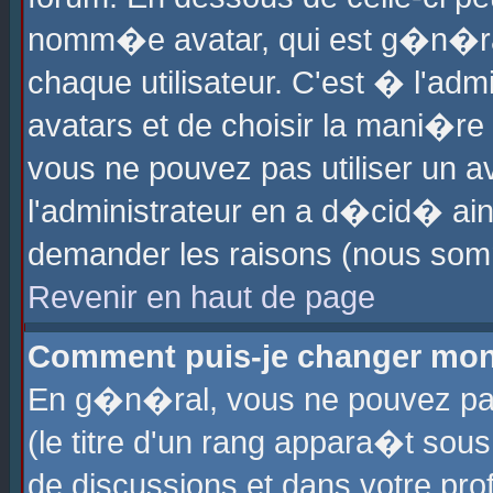
nomm�e avatar, qui est g�n�ra
chaque utilisateur. C'est � l'admi
avatars et de choisir la mani�re 
vous ne pouvez pas utiliser un av
l'administrateur en a d�cid� ain
demander les raisons (nous somm
Revenir en haut de page
Comment puis-je changer mon
En g�n�ral, vous ne pouvez pas 
(le titre d'un rang appara�t sous
de discussions et dans votre prof