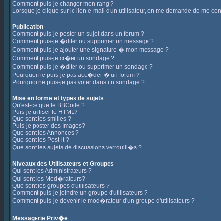
Comment puis-je changer mon rang ?
Lorsque je clique sur le lien e-mail d'un utilisateur, on me demande de me con
Publication
Comment puis-je poster un sujet dans un forum ?
Comment puis-je �diter ou supprimer un message ?
Comment puis-je ajouter une signature � mon message ?
Comment puis-je cr�er un sondage ?
Comment puis-je �diter ou supprimer un sondage ?
Pourquoi ne puis-je pas acc�der � un forum ?
Pourquoi ne puis-je pas voter dans un sondage ?
Mise en forme et types de sujets
Qu'est-ce que le BBCode ?
Puis-je utiliser le HTML?
Que sont les smilies ?
Puis-je poster des Images?
Que sont les Annonces ?
Que sont les Post-it ?
Que sont les sujets de discussions verrouill�s ?
Niveaux des Utilisateurs et Groupes
Qui sont les Administrateurs ?
Qui sont les Mod�rateurs?
Que sont les groupes d'utilisateurs ?
Comment puis-je joindre un groupe d'utilisateurs ?
Comment puis-je devenir le mod�rateur d'un groupe d'utilisateurs ?
Messagerie Priv�e