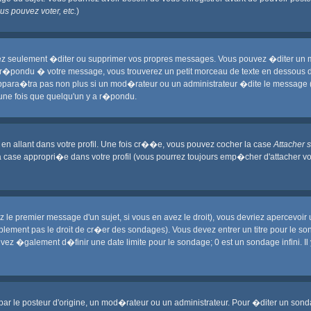
s pouvez voter, etc.
)
ez seulement �diter ou supprimer vos propres messages. Vous pouvez �diter un m
ondu � votre message, vous trouverez un petit morceau de texte en dessous de v
appara�tra pas non plus si un mod�rateur ou un administrateur �dite le message (i
 une fois que quelqu'un y a r�pondu.
n allant dans votre profil. Une fois cr��e, vous pouvez cocher la case
Attacher 
 case appropri�e dans votre profil (vous pourrez toujours emp�cher d'attacher vo
le premier message d'un sujet, si vous en avez le droit), vous devriez apercevoir
ablement pas le droit de cr�er des sondages). Vous devez entrer un titre pour le s
vez �galement d�finir une date limite pour le sondage; 0 est un sondage infini. Il 
 posteur d'origine, un mod�rateur ou un administrateur. Pour �diter un sondage, 