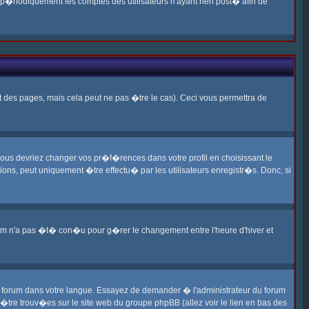
 p�riodiquement les comptes des utilisateurs n'ayant rien post� afin de
es pages, mais cela peut ne pas �tre le cas). Ceci vous permettra de
 vous devriez changer vos pr�f�rences dans votre profil en choisissant le
ions, peut uniquement �tre effectu� par les utilisateurs enregistr�s. Donc, si
orum n'a pas �t� con�u pour g�rer le changement entre l'heure d'hiver et
t ce forum dans votre langue. Essayez de demander � l'administrateur du forum
nt �tre trouv�es sur le site web du groupe phpBB (allez voir le lien en bas des