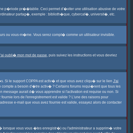
 p�riode pr��tablie. Ceci permet d'�viter une utilisation abusive de votre
rdinateur partag�, exemple : biblioth�que, cybercaf�, universit�, etc.
eurs ou vous-m�me. Vous serez compt� comme un utilisateur invisible.
J'ai oubli� mon mot de passe
, puis suivez les instructions et vous devriez
�s. Si le support COPPA est activ� et que vous avez cliqu� sur le lien
J'ai
re compte a besoin d'�tre activ� ? Certains forums requi�rent que tous les
 message aurait d� vous apprendre si l'activation est requise ou non. Si
fournie lors de l'enregistrement est valide ? L'une des raisons pour
'adresse e-mail que vous avez fournie est valide, essayez alors de contacter
y� lorsque vous vous �tes enregistr�) ou l'administrateur a supprim� votre