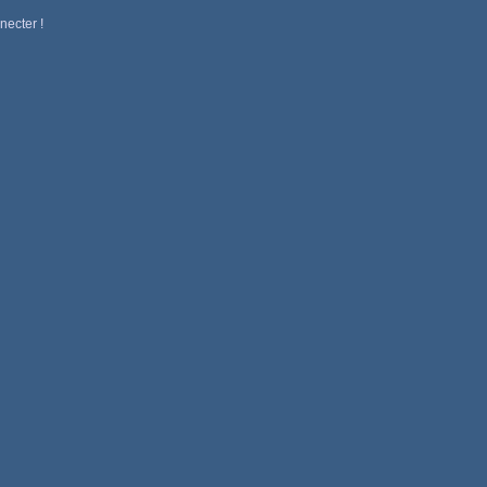
necter !