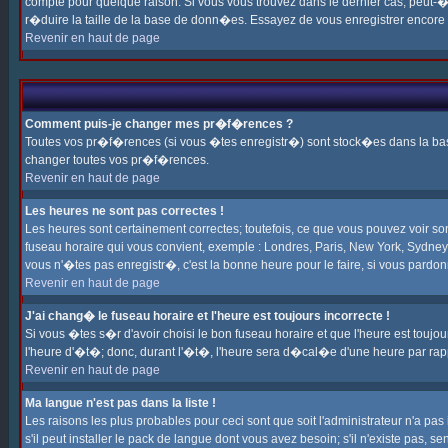
compte pour quelque raison. Si vous vous trouvez dans le dernier cas, peut-�t
r�duire la taille de la base de donn�es. Essayez de vous enregistrer encore 
Revenir en haut de page
Comment puis-je changer mes pr�f�rences ?
Toutes vos pr�f�rences (si vous �tes enregistr�) sont stock�es dans la base
changer toutes vos pr�f�rences.
Revenir en haut de page
Les heures ne sont pas correctes !
Les heures sont certainement correctes; toutefois, ce que vous pouvez voir so
fuseau horaire qui vous convient, exemple : Londres, Paris, New York, Sydney,
vous n'�tes pas enregistr�, c'est la bonne heure pour le faire, si vous pardon
Revenir en haut de page
J'ai chang� le fuseau horaire et l'heure est toujours incorrecte !
Si vous �tes s�r d'avoir choisi le bon fuseau horaire et que l'heure est tou
l'heure d'�t�; donc, durant l'�t�, l'heure sera d�cal�e d'une heure par rapp
Revenir en haut de page
Ma langue n'est pas dans la liste !
Les raisons les plus probables pour ceci sont que soit l'administrateur n'a pa
s'il peut installer le pack de langue dont vous avez besoin; s'il n'existe pas,