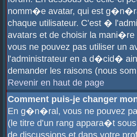
nomm�e avatar, qui est g�n�ra
chaque utilisateur. C'est � l'admi
avatars et de choisir la mani�re 
vous ne pouvez pas utiliser un av
l'administrateur en a d�cid� ain
demander les raisons (nous somm
Revenir en haut de page
Comment puis-je changer mon
En g�n�ral, vous ne pouvez pas 
(le titre d'un rang appara�t sous
de discussions et dans votre prof