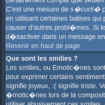
certainement compte que seuleme
C'est une mesure de
s�curit�
p
en utilisant certaines balises qu
causer d'autres probl�mes. Si l
d�sactiver dans un message en p
Revenir en haut de page
Que sont les smilies ?
Les smilies, ou Emotic�nes sont 
pour exprimer certains sentiments
signifie joyeux, :( signifie triste
�motic�nes lors de la composit
utiliser abusivement ces smilies,