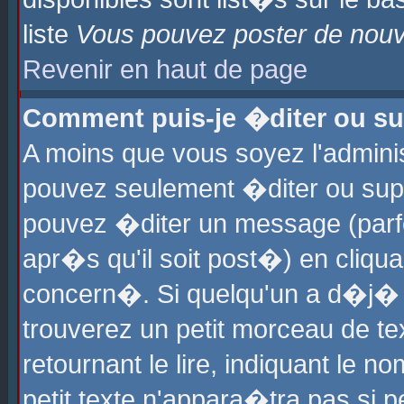
liste
Vous pouvez poster de nouve
Revenir en haut de page
Comment puis-je �diter ou s
A moins que vous soyez l'admini
pouvez seulement �diter ou sup
pouvez �diter un message (parf
apr�s qu'il soit post�) en cliqu
concern�. Si quelqu'un a d�j�
trouverez un petit morceau de t
retournant le lire, indiquant le 
petit texte n'appara�tra pas si 