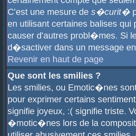
certainement compte que seuleme
C'est une mesure de
s�curit�
p
en utilisant certaines balises qu
causer d'autres probl�mes. Si l
d�sactiver dans un message en p
Revenir en haut de page
Que sont les smilies ?
Les smilies, ou Emotic�nes sont 
pour exprimer certains sentiments
signifie joyeux, :( signifie triste
�motic�nes lors de la composit
utiliser abusivement ces smilies,