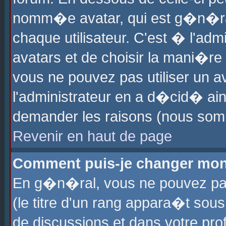
nomm�e avatar, qui est g�n�ra
chaque utilisateur. C'est � l'admi
avatars et de choisir la mani�re 
vous ne pouvez pas utiliser un av
l'administrateur en a d�cid� ain
demander les raisons (nous somm
Revenir en haut de page
Comment puis-je changer mon
En g�n�ral, vous ne pouvez pas 
(le titre d'un rang appara�t sous
de discussions et dans votre prof