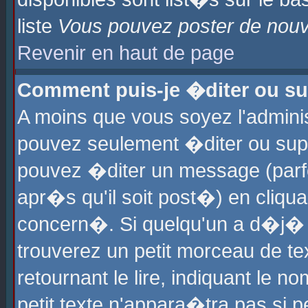
liste
Vous pouvez poster de nouve
Revenir en haut de page
Comment puis-je �diter ou s
A moins que vous soyez l'admini
pouvez seulement �diter ou sup
pouvez �diter un message (parf
apr�s qu'il soit post�) en cliqu
concern�. Si quelqu'un a d�j�
trouverez un petit morceau de t
retournant le lire, indiquant le 
petit texte n'appara�tra pas si 