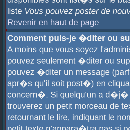
liste
Vous pouvez poster de nouve
Revenir en haut de page
Comment puis-je �diter ou s
A moins que vous soyez l'admini
pouvez seulement �diter ou sup
pouvez �diter un message (parf
apr�s qu'il soit post�) en cliqu
concern�. Si quelqu'un a d�j�
trouverez un petit morceau de t
retournant le lire, indiquant le 
petit texte n'appara�tra pas si 