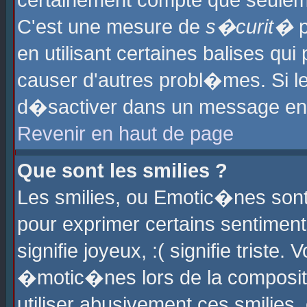
certainement compte que seuleme
C'est une mesure de
s�curit�
p
en utilisant certaines balises qu
causer d'autres probl�mes. Si l
d�sactiver dans un message en p
Revenir en haut de page
Que sont les smilies ?
Les smilies, ou Emotic�nes sont 
pour exprimer certains sentiments
signifie joyeux, :( signifie triste
�motic�nes lors de la composit
utiliser abusivement ces smilies,