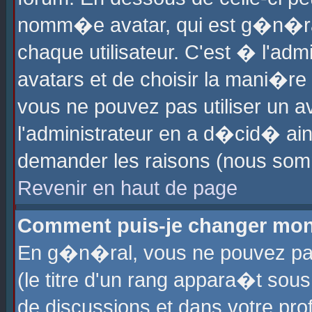
nomm�e avatar, qui est g�n�ra
chaque utilisateur. C'est � l'admi
avatars et de choisir la mani�re 
vous ne pouvez pas utiliser un av
l'administrateur en a d�cid� ain
demander les raisons (nous somm
Revenir en haut de page
Comment puis-je changer mon
En g�n�ral, vous ne pouvez pas 
(le titre d'un rang appara�t sous
de discussions et dans votre prof