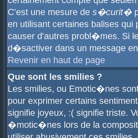
certainement compte que seuleme
C'est une mesure de
s�curit�
p
en utilisant certaines balises qu
causer d'autres probl�mes. Si l
d�sactiver dans un message en p
Revenir en haut de page
Que sont les smilies ?
Les smilies, ou Emotic�nes sont 
pour exprimer certains sentiments
signifie joyeux, :( signifie triste
�motic�nes lors de la composit
utiliser abusivement ces smilies,