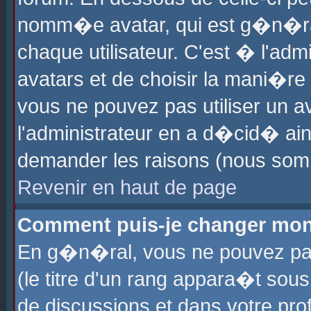
nomm�e avatar, qui est g�n�ra
chaque utilisateur. C'est � l'admi
avatars et de choisir la mani�re 
vous ne pouvez pas utiliser un av
l'administrateur en a d�cid� ain
demander les raisons (nous somm
Revenir en haut de page
Comment puis-je changer mon
En g�n�ral, vous ne pouvez pas 
(le titre d'un rang appara�t sous
de discussions et dans votre prof