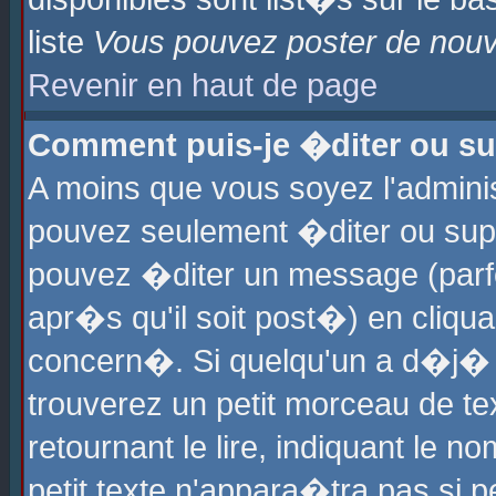
liste
Vous pouvez poster de nouve
Revenir en haut de page
Comment puis-je �diter ou s
A moins que vous soyez l'admini
pouvez seulement �diter ou sup
pouvez �diter un message (parf
apr�s qu'il soit post�) en cliqu
concern�. Si quelqu'un a d�j�
trouverez un petit morceau de t
retournant le lire, indiquant le 
petit texte n'appara�tra pas si 