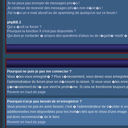
Je ne peux pas envoyer de messages priv�s !
Je continue de recevoir des messages priv�s non-d�sir�s !
J'ai re�u un e-mail abusif ou de spamming de quelqu'un sur ce forum !
phpBB 2
Qui a �crit ce forum ?
Pourquoi la fonction X n'est pas disponible ?
Qui dois-je contacter � propos des questions d'abus ou de l�galit� relatif �
Pourquoi ne puis-je pas me connecter ?
Vous �tes-vous enregistr� ? Plus s�rieusement, vous devez vous enregistrer 
l'administrateur du forum pour en d�couvrir la raison. Si vous vous �tes enre
g�n�ralement de l� que vient le probl�me. Si cela ne fonctionne toujours pas
Revenir en haut de page
Pourquoi n'ai-je pas besoin de m'enregistrer ?
Vous pouvez ne pas en avoir besoin; c'est � l'administrateur de d�cider si v
additionnelles non-disponibles pour les invit�s tels que le choix d'une image 
est donc recommand� de le faire.
Revenir en haut de page