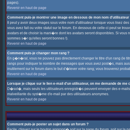
pages).
Revenir en haut de page
Comment puis-je montrer une image en dessous de mon nom d'utilisateur
Il peut y avoir deux images sous votre nom d'utilisateur lorsque vous lisez
vous avez fait ou votre statut sur le forum. En dessous de celle-ci peut se t
avatars et de choisir la mani�re dont les avatars seront disponibles. Si vous 
sommes s�r qu'elles seront bonnes !).
Revenir en haut de page
Comment puis-je changer mon rang ?
En g�n�ral, vous ne pouvez pas directement changer le titre d'un rang (le titre
rangs pour indiquer le nombre de messages que vous avez post�s, mais aussi po
inutilement sur le forum dans le but d'�lever votre rang; vous trouverez pr
Revenir en haut de page
Lorsque je clique sur le lien e-mail d'un utilisateur, on me demande de me 
D�sol�, mais seuls les utilisateurs enregistr�s peuvent envoyer des e-mails � 
malveillante du syst�me d'e-mail par des utilisateurs anonymes.
Revenir en haut de page
Comment puis-je poster un sujet dans un forum ?
Facile, cliquez sur le bouton appropri� soit sur la page du forum, soit sur la 