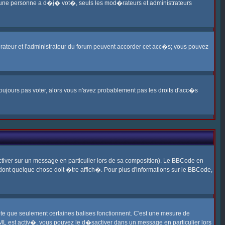
i une personne a d�j� vot�, seuls les mod�rateurs et administrateurs
d�rateur et l'administrateur du forum peuvent accorder cet acc�s; vous pouvez
oujours pas voter, alors vous n'avez probablement pas les droits d'acc�s
tiver sur un message en particulier lors de sa composition). Le BBCode en
e dont quelque chose doit �tre affich�. Pour plus d'informations sur le BBCode,
pte que seulement certaines balises fonctionnent. C'est une mesure de
TML est activ�, vous pouvez le d�sactiver dans un message en particulier lors