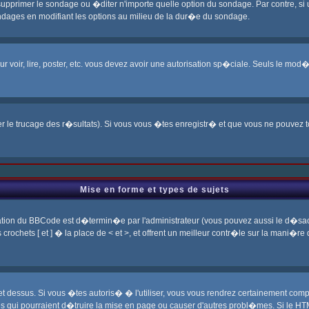
supprimer le sondage ou �diter n'importe quelle option du sondage. Par contre, s
ondages en modifiant les options au milieu de la dur�e du sondage.
ur voir, lire, poster, etc. vous devez avoir une autorisation sp�ciale. Seuls le mo
er le trucage des r�sultats). Si vous vous �tes enregistr� et que vous ne pouvez t
Mise en forme et types de sujets
ation du BBCode est d�termin�e par l'administrateur (vous pouvez aussi le d�sac
rochets [ et ] � la place de < et >, et offrent un meilleur contr�le sur la mani�r
et dessus. Si vous �tes autoris� � l'utiliser, vous vous rendrez certainement com
ses qui pourraient d�truire la mise en page ou causer d'autres probl�mes. Si le H