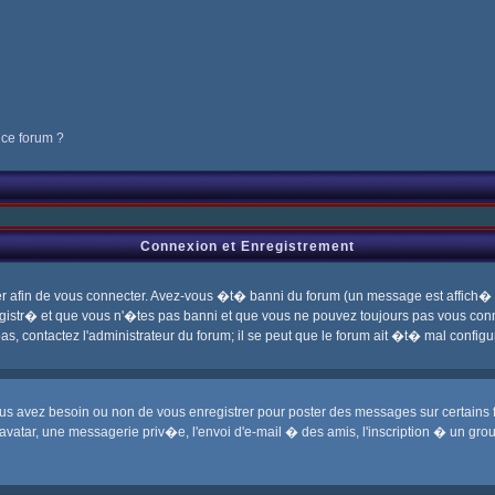
 ce forum ?
Connexion et Enregistrement
afin de vous connecter. Avez-vous �t� banni du forum (un message est affich� si
gistr� et que vous n'�tes pas banni et que vous ne pouvez toujours pas vous connect
, contactez l'administrateur du forum; il se peut que le forum ait �t� mal config
ous avez besoin ou non de vous enregistrer pour poster des messages sur certains
avatar, une messagerie priv�e, l'envoi d'e-mail � des amis, l'inscription � un group