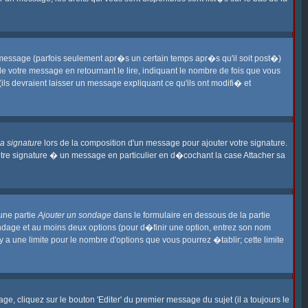
essage (parfois seulement apr�s un certain temps apr�s qu'il soit post�)
otre message en retournant le lire, indiquant le nombre de fois que vous
ls devraient laisser un message expliquant ce qu'ils ont modifi� et
sa signature
lors de la composition d'un message pour ajouter votre signature.
tre signature � un message en particulier en d�cochant la case Attacher sa
 une partie
Ajouter un sondage
dans le formulaire en dessous de la partie
ondage et au moins deux options (pour d�finir une option, entrez son nom
y a une limite pour le nombre d'options que vous pourrez �tablir; cette limite
cliquez sur le bouton 'Editer' du premier message du sujet (il a toujours le