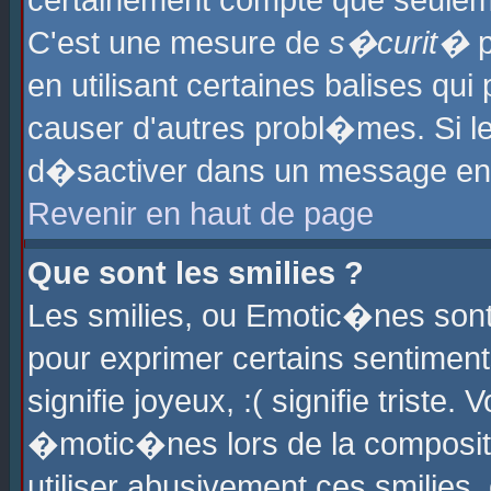
certainement compte que seuleme
C'est une mesure de
s�curit�
p
en utilisant certaines balises qu
causer d'autres probl�mes. Si l
d�sactiver dans un message en p
Revenir en haut de page
Que sont les smilies ?
Les smilies, ou Emotic�nes sont 
pour exprimer certains sentiments
signifie joyeux, :( signifie triste
�motic�nes lors de la composit
utiliser abusivement ces smilies,