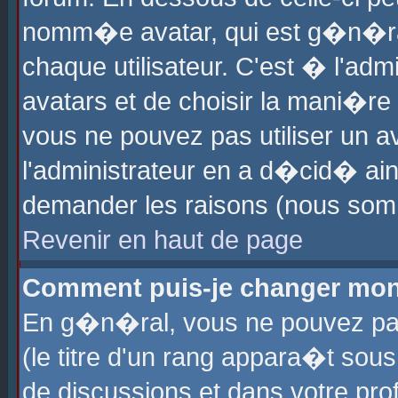
nomm�e avatar, qui est g�n�ra
chaque utilisateur. C'est � l'admi
avatars et de choisir la mani�re 
vous ne pouvez pas utiliser un av
l'administrateur en a d�cid� ain
demander les raisons (nous somm
Revenir en haut de page
Comment puis-je changer mon
En g�n�ral, vous ne pouvez pas 
(le titre d'un rang appara�t sous
de discussions et dans votre prof