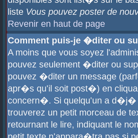
liste
Vous pouvez poster de nouve
Revenir en haut de page
Comment puis-je �diter ou s
A moins que vous soyez l'admini
pouvez seulement �diter ou sup
pouvez �diter un message (parf
apr�s qu'il soit post�) en cliqu
concern�. Si quelqu'un a d�j�
trouverez un petit morceau de t
retournant le lire, indiquant le 
petit texte n'appara�tra pas si 